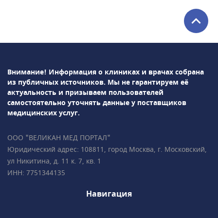
урология, хирургия, неврология,
косметология, стоматология,
эндокринология и др. Среди используемых в
клинике методов диагностики: УЗИ, рентген,
лабораторная диагностика и т.д.В
ПрофМедЛаб можно пройти профосмотр и
Внимание! Информация о клиниках и врачах собрана
оформить медицинскую книжку.
из публичных источников.
Мы не гарантируем её
актуальность и призываем пользователей
самостоятельно уточнять данные у поставщиков
медицинских услуг.
ООО "ВЕЛИКАН МЕД ПОРТАЛ"
Юридический адрес: 108811, город Москва, г. Московский,
ул Никитина, д. 11 к. 7, кв. 1
ИНН: 7751344135
Навигация