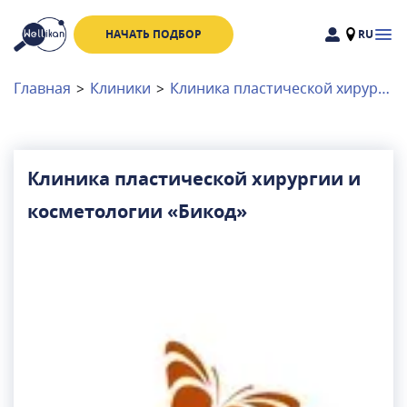
НАЧАТЬ ПОДБОР
RU
Доктора
Клиники
Главная
>
Клиники
>
Клиника пластической хирургии и косметологии «Бикод»
Акции
Новости
Клиника пластической хирургии и
косметологии «Бикод»
Москва
и
Московская область
Связаться с нами