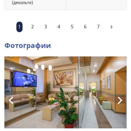
(декольте)
1
2
3
4
5
6
7
Фотографии