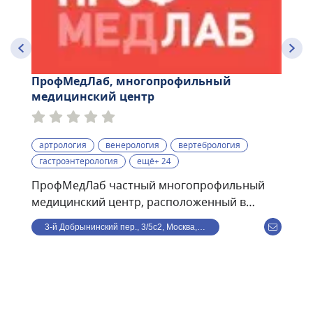
ПрофМедЛаб, многопрофильный
медицинский центр
артрология
венерология
вертебрология
гастроэнтерология
ещё+ 24
ПрофМедЛаб частный многопрофильный
медицинский центр, расположенный в
центре Москвы, в 8 минутах ходьбы от ст. м.
3-й Добрынинский пер., 3/5с2, Москва, Россия
Улица 1905 года. В клинике ведут прием по
направлениям: терапия, кардиология,
гастроэнтерология, травматология,
дерматология, офтальмология, гинекология,
маммология, проктология, психиатрия,