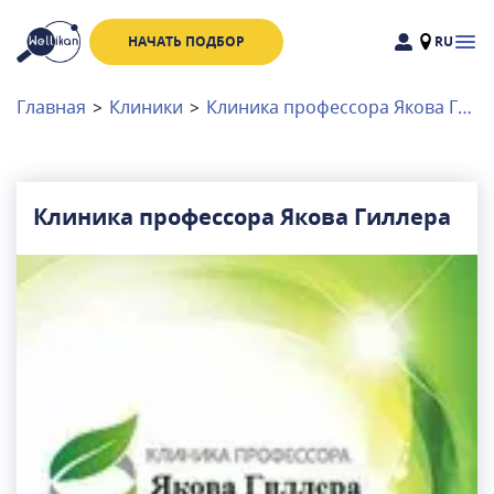
НАЧАТЬ ПОДБОР
RU
Доктора
Клиники
Главная
>
Клиники
>
Клиника профессора Якова Гиллера
Акции
Новости
Клиника профессора Якова Гиллера
Москва
и
Московская область
Связаться с нами