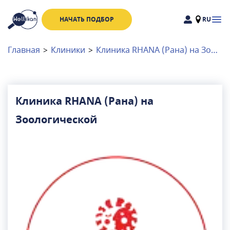
НАЧАТЬ ПОДБОР
RU
Доктора
Клиники
Главная
>
Клиники
>
Клиника RHANA (Рана) на Зоологической
Акции
Новости
Клиника RHANA (Рана) на
Зоологической
Москва
и
Московская область
Связаться с нами