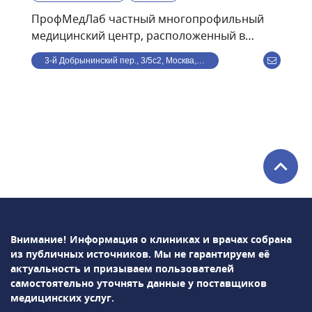
ПрофМедЛаб частный многопрофильный
медицинский центр, расположенный в
центре Москвы, в 8 минутах ходьбы от ст. м.
3-й Добрынинский пер., 3/5с2, Москва, Россия
Улица 1905 года. В клинике ведут прием по
направлениям: терапия, кардиология,
гастроэнтерология, травматология,
дерматология, офтальмология, гинекология,
маммология, проктология, психиатрия,
урология, хирургия, неврология,
косметология, стоматология,
эндокринология и др. Среди используемых в
клинике методов диагностики: УЗИ, рентген,
лабораторная диагностика и т.д.В
ПрофМедЛаб можно пройти профосмотр и
Внимание! Информация о клиниках и врачах собрана
оформить медицинскую книжку.
из публичных источников.
Мы не гарантируем её
актуальность и призываем пользователей
самостоятельно уточнять данные у поставщиков
медицинских услуг.