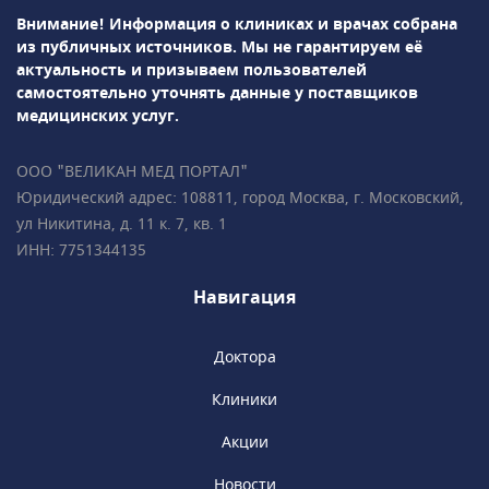
компьютерные томографы Siemens
Внимание! Информация о клиниках и врачах собрана
Definition 64 и Revolution CT GE Healthcare,
из публичных источников.
Мы не гарантируем её
высокоинтеллектуальная гамма-камера
актуальность и призываем пользователей
BrightView Philips для проведения ОФЭКТ и
самостоятельно уточнять данные у поставщиков
др. Результаты диагностики доступны через
медицинских услуг.
час после исследования, пройти МРТ можно
круглосуточно в любой день
ООО "ВЕЛИКАН МЕД ПОРТАЛ"
недели.«Медицина» сотрудничает с РНИМУ
Юридический адрес: 108811, город Москва, г. Московский,
им. Н.И. Пирогова, являясь клинической
ул Никитина, д. 11 к. 7, кв. 1
базой кафедры терапии и семейной
ИНН: 7751344135
медицины. Доступны консультации у
Навигация
академиков, членов РАН, профессоров и
ведущих специалистов.
Доктора
Клиники
Акции
Новости