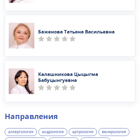
Баженова Татьяна Васильевна
Калашникова Цыцыгма
Бабуцынгуевна
Направления
аллергология
андрология
артрология
венерология