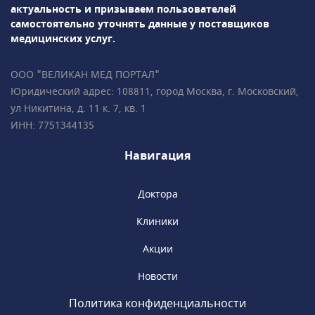
актуальность и призываем пользователей
гинекологическая
самостоятельно уточнять данные у поставщиков
эндокринология• Репродуктология• Лабораторная
медицинских услуг.
диагностикаПодробно всё объясним,
ответим на все ваши вопросы!• Более 35 000
ООО "ВЕЛИКАН МЕД ПОРТАЛ"
пациентов • Все врачи имеют
Юридический адрес: 108811, город Москва, г. Московский,
международные сертификаты Fetal Medicine
ул Никитина, д. 11 к. 7, кв. 1
Foundation (Фонд медицины плода) • Всего в
ИНН: 7751344135
2 минутах ходьбы от метро «Чистые пруды»,
«Сретенский бульвар», «Тургеневская».
Навигация
Доктора
Клиники
Акции
Новости
Политика конфиденциальности