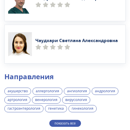
Чаудхари Светлана Александровна
Направления
акушерство
аллергология
ангиология
андрология
артрология
венерология
вирусология
гастроэнтерология
генетика
гинекология
показать все