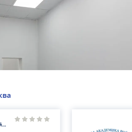
ква
й
тр