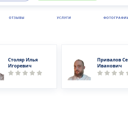
сстановительного лечения прием ведут терапевты,
, педиатры, врачи-неврологи, травматологи-ортопеды,
е терапевты, массажисты, специалисты ЛФК, которые
ОТЗЫВЫ
УСЛУГИ
ФОТОГРАФИ
равиться с такими заболеваниями, как:Доктора
ого центра Восстановительная медицина постоянно
твуются: проходят курсы повышения квалификации
я по новым направлениям, участвуют в медицинских
иях и семинарах.
Столяр Илья
Привалов Се
Игоревич
Иванович