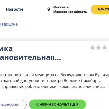
Москва
и
Новости
НАЧАТ
Московская область
 медицина
ика
тановительная
цина
осстановительная медицина на Бескудниковском бульва
в шаговой доступности от метро Верхние Лихоборы.
направление работы клиники - комплексное лечение
й позвоночника и суставов у взрослых и детей. Так же в
роводится терапия посттравматических нарушений:
вых, спортивных, автомобильных, постоперационных т
Онлайн консультация
Ь ПОЛНОСТЬЮ