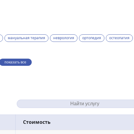
мануальная терапия
неврология
ортопедия
остеопатия
показать все
Стоимость