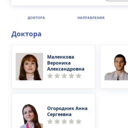
центре во
кардиологи
мануальны
ДОКТОРА
НАПРАВЛЕНИЯ
помогут сп
медицинск
Доктора
совершенс
и обучени
конференц
Маленкова
Вероника
Александровна
Огородник Анна
Сергеевна