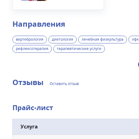
Направления
вертебрология
диетология
лечебная физкультура
лфк
рефлексотерапия
терапевтические услуги
Отзывы
Оставить отзыв
Прайс-лист
Услуга