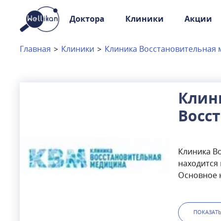
Доктора
Клиники
Акции
Доктора
Клиники
Главная
>
Клиники
>
Клиника Восстановительная
Акции
Новости
Клин
Восс
Москва
и
Московская область
меди
Связаться с нами
Клиника В
находится 
Основное 
заболевани
клинике п
послеродо
ПОКАЗАТ