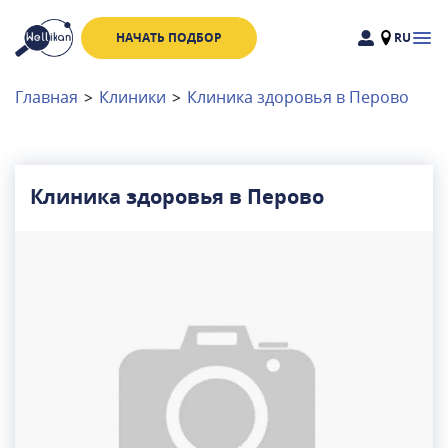
НАЧАТЬ ПОДБОР
RU
Доктора
Клиники
Главная
>
Клиники
>
Клиника здоровья в Перово
Акции
Новости
Клиника здоровья в Перово
Москва
и
Московская область
Связаться с нами