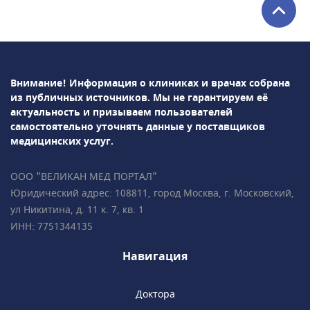
плода• НИПТ (генетический пренатальный
ДНК-тест)• раннее выявление врождённых
пороков развития у плода• Ведение
беременности (гинеколог, УЗ-диагностика,
анализы), в том числе
Внимание! Информация о клиниках и врачах собрана
многоплодной• Гинекология,
из публичных источников.
Мы не гарантируем её
гинекологическая
актуальность и призываем пользователей
эндокринология• Репродуктология• Лабораторная
самостоятельно уточнять данные у поставщиков
диагностикаПодробно всё объясним,
медицинских услуг.
ответим на все ваши вопросы!• Более 35 000
пациентов • Все врачи имеют
ООО "ВЕЛИКАН МЕД ПОРТАЛ"
международные сертификаты Fetal Medicine
Юридический адрес: 108811, город Москва, г. Московский,
Foundation (Фонд медицины плода) • Всего в
ул Никитина, д. 11 к. 7, кв. 1
2 минутах ходьбы от метро «Чистые пруды»,
ИНН: 7751344135
«Сретенский бульвар», «Тургеневская».
Навигация
Доктора