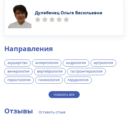
Дулебенец Ольга Васильевна
Направления
акушерство
аллергология
андрология
артрология
венерология
вертебрология
гастроэнтерология
геронтология
гинекология
гирудология
показать все
Отзывы
Оставить отзыв