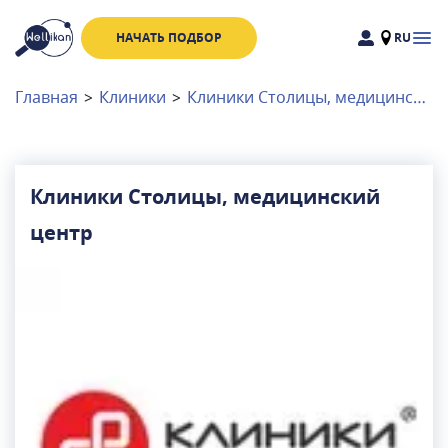
НАЧАТЬ ПОДБОР
RU
Доктора
Клиники
Главная
>
Клиники
>
Клиники Столицы, медицинский центр
Акции
Новости
Клиники Столицы, медицинский
центр
Москва
и
Московская область
Связаться с нами