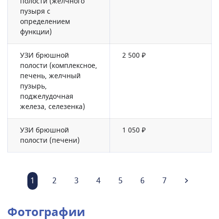
полости (желчного
пузыря с
определением
функции)
УЗИ брюшной
2 500 ₽
полости (комплексное,
печень, желчный
пузырь,
поджелудочная
железа, селезенка)
УЗИ брюшной
1 050 ₽
полости (печени)
1
2
3
4
5
6
7
Фотографии