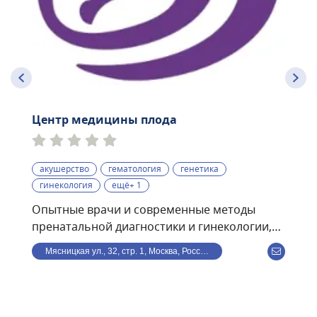
Центр медицины плода
акушерство
гематология
генетика
гинекология
ещё+ 1
Опытные врачи и современные методы
пренатальной диагностики и гинекологии,
проводимые по международным
Мясницкая ул., 32, стр. 1, Москва, Россия
стандартам:• экспертные УЗИ скрининги I, II,
III триместров с использованием
программы Astraia• ранний пренатальный
скрининг (УЗИ + биохимический анализ