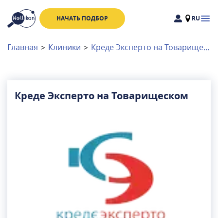
НАЧАТЬ ПОДБОР
RU
Доктора
Клиники
Главная
>
Клиники
>
Креде Эксперто на Товарищеском
Акции
Новости
Креде Эксперто на Товарищеском
Москва
и
Московская область
Связаться с нами