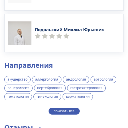
Подольский Михаил Юрьевич
Направления
акушерство
аллергология
андрология
артрология
венерология
вертебрология
гастроэнтерология
гематология
гинекология
дерматология
показать все
Отзывы