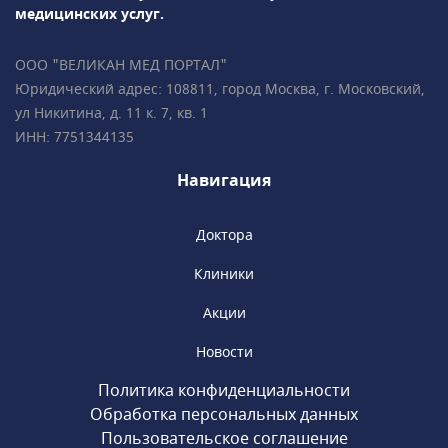
диагностикаПодробно всё объясним,
медицинских услуг.
ответим на все ваши вопросы!• Более 35 000
пациентов • Все врачи имеют
ООО "ВЕЛИКАН МЕД ПОРТАЛ"
международные сертификаты Fetal Medicine
Юридический адрес: 108811, город Москва, г. Московский,
Foundation (Фонд медицины плода) • Всего в
ул Никитина, д. 11 к. 7, кв. 1
2 минутах ходьбы от метро «Чистые пруды»,
ИНН: 7751344135
«Сретенский бульвар», «Тургеневская».
Навигация
Доктора
Клиники
Акции
Новости
Политика конфиденциальности
Обработка персональных данных
Пользовательское соглашение