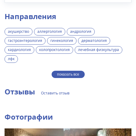
Направления
акушерство
аллергология
андрология
гастроэнтерология
гинекология
дерматология
кардиология
колопроктология
лечебная физкультура
лфк
показать все
Отзывы
Оставить отзыв
Фотографии