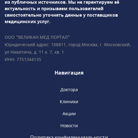
из публичных источников.
Мы не гарантируем её
Definition 64 и Revolution CT GE Healthcare,
актуальность и призываем пользователей
высокоинтеллектуальная гамма-камера
самостоятельно уточнять данные у поставщиков
BrightView Philips для проведения ОФЭКТ и
медицинских услуг.
др. Результаты диагностики доступны через
час после исследования, пройти МРТ можно
ООО "ВЕЛИКАН МЕД ПОРТАЛ"
круглосуточно в любой день
Юридический адрес: 108811, город Москва, г. Московский,
недели.«Медицина» сотрудничает с РНИМУ
ул Никитина, д. 11 к. 7, кв. 1
им. Н.И. Пирогова, являясь клинической
ИНН: 7751344135
базой кафедры терапии и семейной
медицины. Доступны консультации у
Навигация
академиков, членов РАН, профессоров и
ведущих специалистов.
Доктора
Клиники
Акции
Новости
Политика конфиденциальности