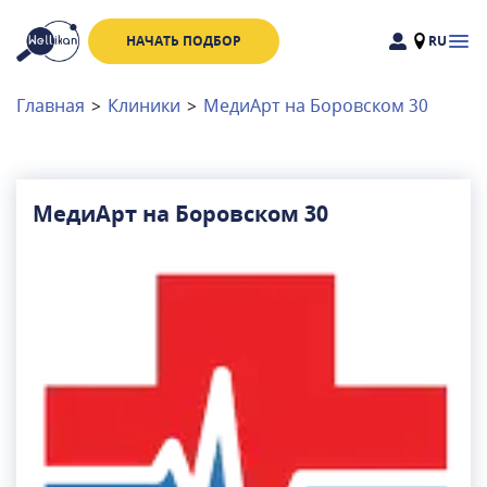
НАЧАТЬ ПОДБОР
RU
Доктора
Клиники
Главная
>
Клиники
>
МедиАрт на Боровском 30
Акции
Новости
МедиАрт на Боровском 30
Москва
и
Московская область
Связаться с нами