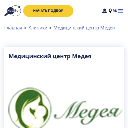
НАЧАТЬ ПОДБОР
RU
Доктора
Клиники
Главная
>
Клиники
>
Медицинский центр Медея
Акции
Новости
Медицинский центр Медея
Москва
и
Московская область
Связаться с нами