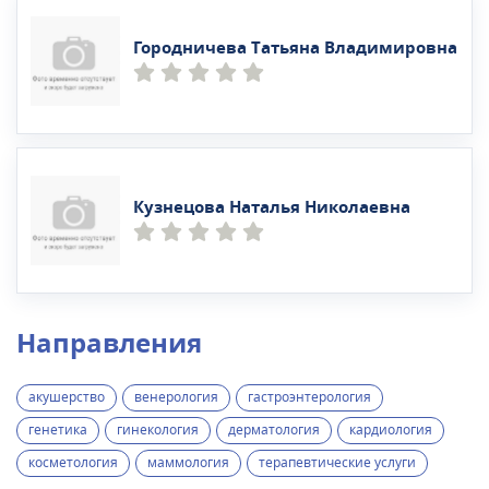
Городничева Татьяна Владимировна
Кузнецова Наталья Николаевна
Направления
акушерство
венерология
гастроэнтерология
генетика
гинекология
дерматология
кардиология
косметология
маммология
терапевтические услуги