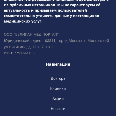
многоплодной• Гинекология,
из публичных источников.
Мы не гарантируем её
гинекологическая
актуальность и призываем пользователей
эндокринология• Репродуктология• Лабораторная
самостоятельно уточнять данные у поставщиков
диагностикаПодробно всё объясним,
медицинских услуг.
ответим на все ваши вопросы!• Более 35 000
пациентов • Все врачи имеют
ООО "ВЕЛИКАН МЕД ПОРТАЛ"
международные сертификаты Fetal Medicine
Юридический адрес: 108811, город Москва, г. Московский,
Foundation (Фонд медицины плода) • Всего в
ул Никитина, д. 11 к. 7, кв. 1
2 минутах ходьбы от метро «Чистые пруды»,
ИНН: 7751344135
«Сретенский бульвар», «Тургеневская».
Навигация
Доктора
Клиники
Акции
Новости