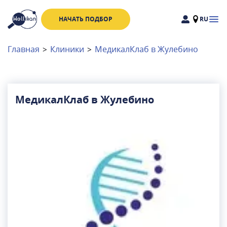
НАЧАТЬ ПОДБОР
RU
Доктора
Клиники
Главная
>
Клиники
>
МедикалКлаб в Жулебино
Акции
Новости
МедикалКлаб в Жулебино
Москва
и
Московская область
Связаться с нами