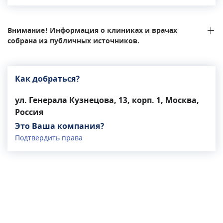
медкомиссия, справка в бассейн и др. В клинике
также можно сделать ЭЭГ, пройти
эндоскопическое исследование, ЭКГ и
Внимание! Информация о клиниках и врачах
Холтеровское мониторирование.
собрана из публичных источников.
Как добраться?
ул. Генерала Кузнецова, 13, корп. 1, Москва,
Россия
Это Ваша компания?
Подтвердить права