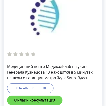
Медицинский центр МедикалКлаб на улице
Генерала Кузнецова 13 находится в 5 минутах
пешком от станции метро Жулебино. Здесь
можно оформить медицинские справки, в числе
ПОКАЗАТЬ ПОЛНОСТЬЮ
которых справка на оружие, медицинский
осмотр, санаторно-курортная карта,
Онлайн консультация
медицинская книжка, водительская