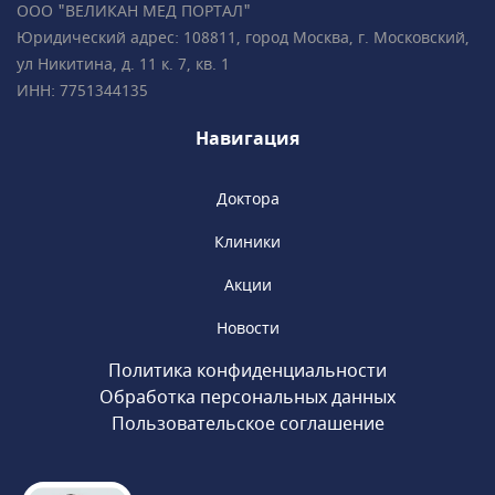
ООО "ВЕЛИКАН МЕД ПОРТАЛ"
пациентов • Все врачи имеют
Юридический адрес: 108811, город Москва, г. Московский,
международные сертификаты Fetal Medicine
ул Никитина, д. 11 к. 7, кв. 1
Foundation (Фонд медицины плода) • Всего в
ИНН: 7751344135
2 минутах ходьбы от метро «Чистые пруды»,
«Сретенский бульвар», «Тургеневская».
Навигация
Доктора
Клиники
Акции
Новости
Политика конфиденциальности
Обработка персональных данных
Пользовательское соглашение