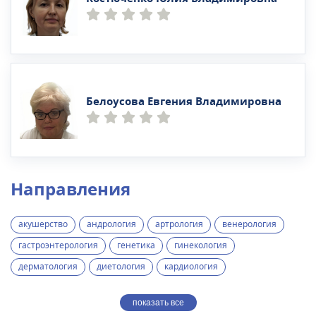
Белоусова Евгения Владимировна
Направления
акушерство
андрология
артрология
венерология
гастроэнтерология
генетика
гинекология
дерматология
диетология
кардиология
показать все