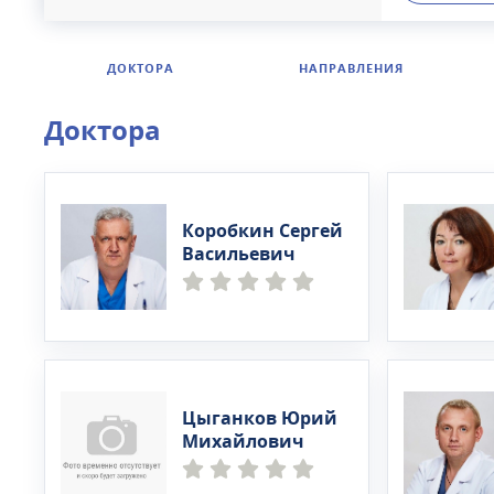
Возможно 
базе стац
CheckUp-д
ДОКТОРА
НАПРАВЛЕНИЯ
двухместн
имеется ко
Доктора
клиенты мо
Коробкин Сергей
Васильевич
Цыганков Юрий
Михайлович