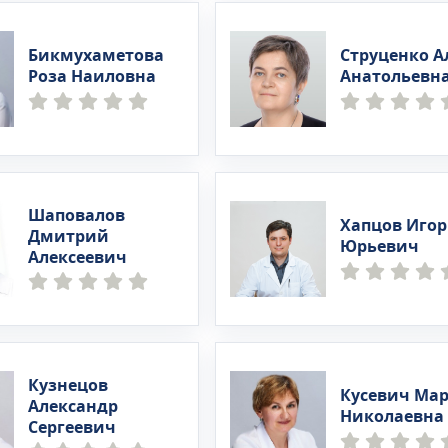
Бикмухаметова
Струценко А
Роза Наиловна
Анатольевн
Шаповалов
Хапцов Игор
Дмитрий
Юрьевич
Алексеевич
Кузнецов
Кусевич Ма
Александр
Николаевна
Сергеевич