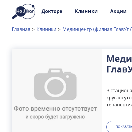
Доктора
Клиники
Акции
Доктора
Клиники
Главная
>
Клиники
>
Мединцентр (филиал ГлавУпД
Акции
Новости
Меди
Глав
Москва
и
Московская область
стац
Связаться с нами
В стацион
круглосут
терапевти
уровней сл
урологичес
отоларинг
ПОКАЗАТ