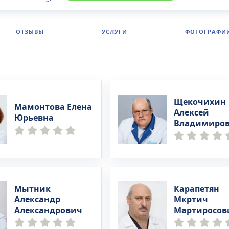
проведение диагностических обследований под седаци
ионара ведутся амбулаторные приемы. Возможно пройт
иагностику.Пациентам стационара предлагаются одно-,
ОТЗЫВЫ
УСЛУГИ
ФОТОГРАФИ
ые и палаты повышенной комфортности. Во всех палата
ндиционер, холодильник, телефон, телевизор, санузел. V
гут остановиться в двух- и трехкомнатных палатах.
Щекочихин
Мамонтова Елена
Алексей
Юрьевна
Владимиро
Мытник
Карапетян
Александр
Мкртич
Александрович
Мартиросов