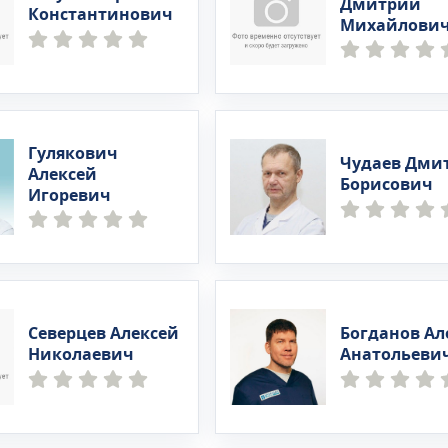
Дмитрий
Константинович
Михайлови
Гулякович
Чудаев Дми
Алексей
Борисович
Игоревич
Северцев Алексей
Богданов Ал
Николаевич
Анатольеви