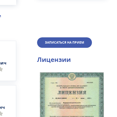
ей.На
и
И
х
IP-
ЗАПИСАТЬСЯ НА ПРИЕМ
Лицензии
вич
ич