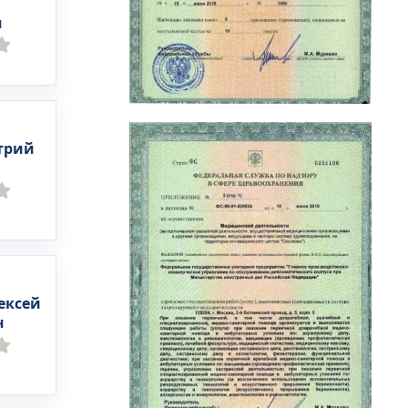
ч
трий
ексей
ч