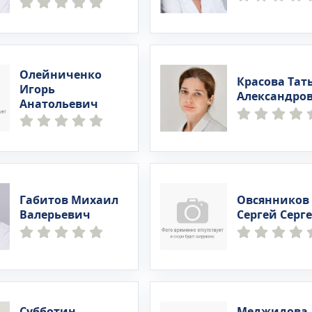
Олейниченко
Красова Тат
Игорь
Александро
Анатольевич
Габитов Михаил
Овсянников
Валерьевич
Сергей Серг
Субботин
Меджидова