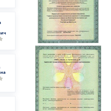
в
вич
а
вна