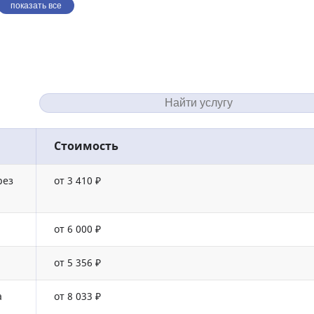
показать все
Стоимость
рез
от 3 410 ₽
от 6 000 ₽
от 5 356 ₽
а
от 8 033 ₽