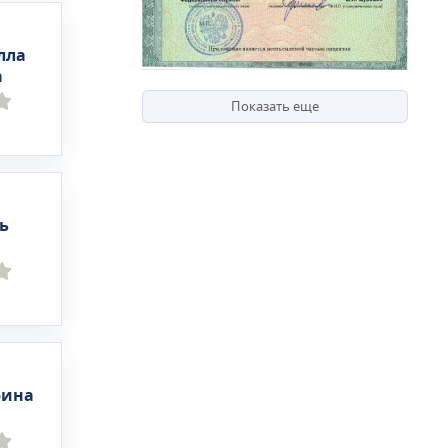
лла
а
Показать еще
ь
рина