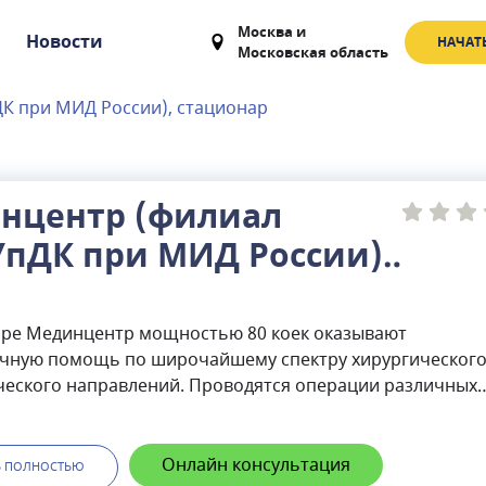
Москва
и
Новости
НАЧАТ
Московская область
К при МИД России), стационар
нцентр (филиал
УпДК при МИД России),
ионар
аре Мединцентр мощностью 80 коек оказывают
очную помощь по широчайшему спектру хирургического
ческого направлений. Проводятся операции различных
ожности гастроэнтерологического, проктологического,
кого, гинекологического, офтальмологического,
ологического, травматолого-ортопедического профилей
Онлайн консультация
Ь ПОЛНОСТЬЮ