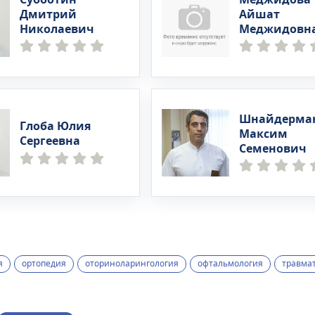
Дмитрий
Айшат
Николаевич
Меджидовн
Шнайдерма
Глоба Юлия
Максим
Сергеевна
Семенович
я
ортопедия
оториноларингология
офтальмология
травма