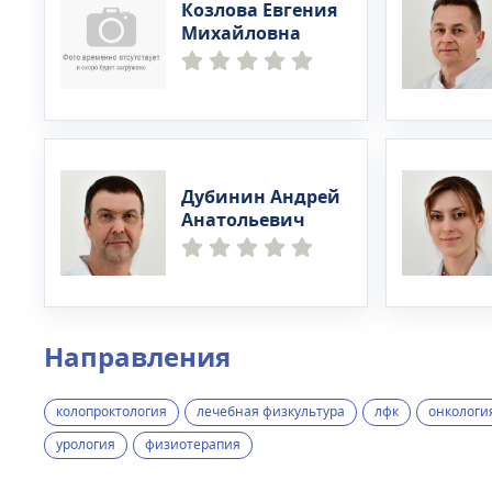
Козлова Евгения
Михайловна
Дубинин Андрей
Анатольевич
Направления
колопроктология
лечебная физкультура
лфк
онкологи
урология
физиотерапия