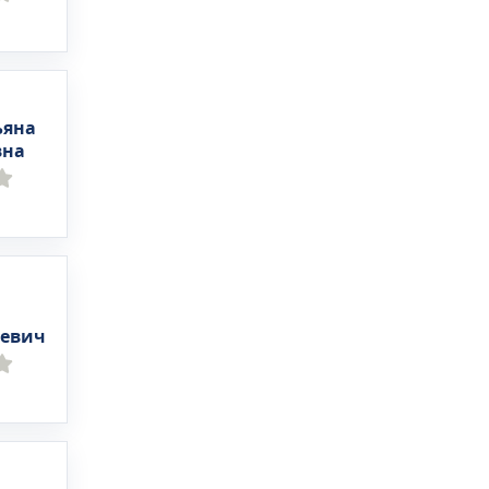
ьяна
вна
еевич