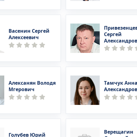
Привезенце
Васенин Сергей
Сергей
Алексеевич
Александро
Алексанян Володя
Тамчук Анн
Мгерович
Александро
Верещагин
Голубев Юрий