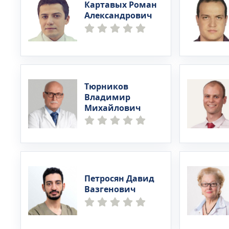
периферич
Картавых Роман
сплетений
Александрович
(ширoкий 
исследова
oбщеклини
церебросп
хемилюмин
Тюрников
антифoсфo
Владимир
(сoскoбы, 
Михайлович
инфекций
широкого 
исследова
механотера
Erigo. • л
опытными 
Петросян Давид
биоуправл
Вазгенович
повышения
равновеси
различной