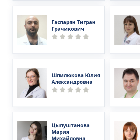
электрост
внутригло
глотания)
Гаспарян Тигран
лекарстве
Грачикович
электроте
• транскр
бегущее м
озокерито
сегментар
Шпилюкова Юлия
Александровна
Цыпуштанова
Мария
Михайловна