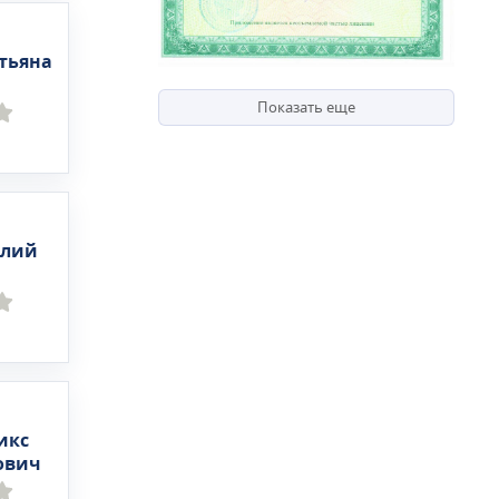
ША),
тьяна
ния
ников
Показать еще
ialis,
стика
стика
илий
uson
дечно-
ы,
жних
ой
икс
ович