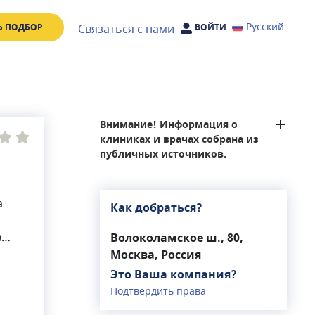
Русский
Связаться с нами
Ь ПОДБОР
ВОЙТИ
Внимание! Информация о
клиниках и врачах собрана из
публичных источников.
а
Как добраться?
в
Волоколамское ш., 80,
огии
Москва, Россия
о
Это Ваша компания?
о
Подтвердить права
 (за