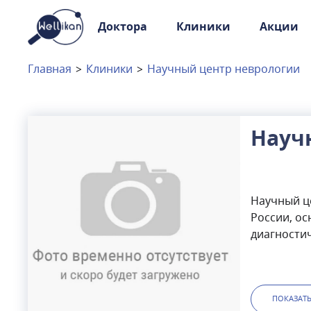
Доктора
Клиники
Акции
Доктора
Клиники
Главная
>
Клиники
>
Научный центр неврологии
Акции
Новости
Науч
Москва
и
Московская область
Научный ц
Связаться с нами
России, ос
диагности
области н
оказывает
медицинско
оказанию 
ПОКАЗАТ