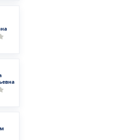
вна
апия)
 •
а
ьевна
ем