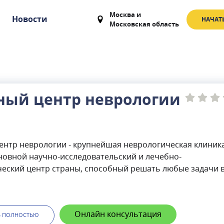
Москва
и
Новости
НАЧАТ
Московская область
ный центр неврологии
ентр неврологии - крупнейшая неврологическая клиник
новной научно-исследовательский и лечебно-
ческий центр страны, способный решать любые задачи 
еврологии и смежных дисциплин.Научный центр неврол
 медицинские услуги: в рамках программы обязательног
го страхования (ОМС), в соответствии с госзаданием п
Онлайн консультация
высокотехнологичной помощи, на коммерческой основе
Ь ПОЛНОСТЬЮ