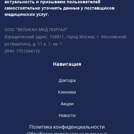
актуальность и призываем пользователей
высокоинтеллектуальная гамма-камера
самостоятельно уточнять данные у поставщиков
BrightView Philips для проведения ОФЭКТ и
медицинских услуг.
др. Результаты диагностики доступны через
час после исследования, пройти МРТ можно
ООО "ВЕЛИКАН МЕД ПОРТАЛ"
круглосуточно в любой день
Юридический адрес: 108811, город Москва, г. Московский,
недели.«Медицина» сотрудничает с РНИМУ
ул Никитина, д. 11 к. 7, кв. 1
им. Н.И. Пирогова, являясь клинической
ИНН: 7751344135
базой кафедры терапии и семейной
медицины. Доступны консультации у
Навигация
академиков, членов РАН, профессоров и
ведущих специалистов.
Доктора
Клиники
Акции
Новости
Политика конфиденциальности