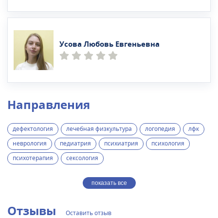
Усова Любовь Евгеньевна
Направления
дефектология
лечебная физкультура
логопедия
лфк
неврология
педиатрия
психиатрия
психология
психотерапия
сексология
показать все
Отзывы
Оставить отзыв