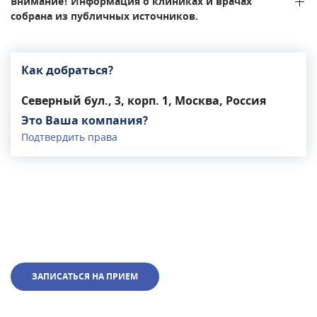
Внимание! Информация о клиниках и врачах
того, в клинике можно пройти сеансы
собрана из публичных источников.
биоакустической коррекции, ЭЭГ, терапию по
методу Томатиса, транскраниальную магнитную
стимуляцию.Клиника работает ежедневно.
Как добраться?
Северный бул., 3, корп. 1, Москва, Россия
Это Ваша компания?
Подтвердить права
ЗАПИСАТЬСЯ НА ПРИЕМ