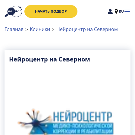
НАЧАТЬ ПОДБОР
RU
Доктора
Клиники
Главная
>
Клиники
>
Нейроцентр на Северном
Акции
Новости
Нейроцентр на Северном
Москва
и
Московская область
Связаться с нами