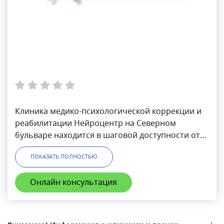
Клиника медико-психологической коррекции и
реабилитации Нейроцентр на Северном
бульваре находится в шаговой доступности от
метро Отрадное. Принимают кандидаты
ПОКАЗАТЬ ПОЛНОСТЬЮ
медицинских наук, доктора психологических
наук, врачи высшей квалификационной
Онлайн консультация
категорииВ клинике Нейроцентр ведется прием
по направлениям: психотерапия, психология,
психиатрия, неврология, эндокринология, также
осуществляется выезд врачей на дом. Кроме