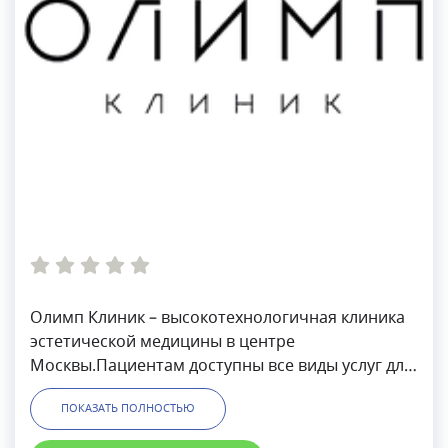
Олимп Клиник – высокотехнологичная клиника
эстетической медицины в центре
Москвы.Пациентам доступны все виды услуг для
преображения и оздоровления – пластическая
ПОКАЗАТЬ ПОЛНОСТЬЮ
хирургия, косметология, стоматология,
гинекология, урология, проктология,