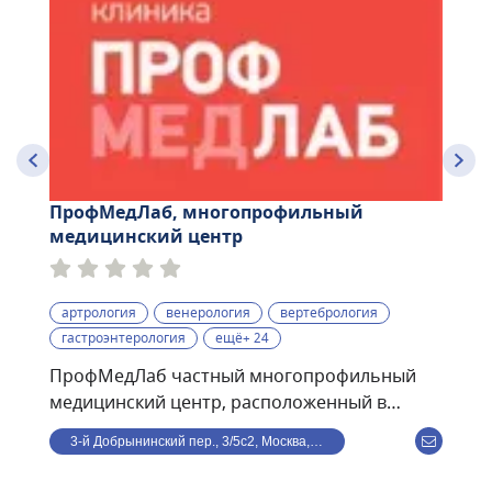
ПрофМедЛаб, многопрофильный
медицинский центр
артрология
венерология
вертебрология
гастроэнтерология
ещё+ 24
ПрофМедЛаб частный многопрофильный
медицинский центр, расположенный в
центре Москвы, в 8 минутах ходьбы от ст. м.
3-й Добрынинский пер., 3/5с2, Москва, Россия
Улица 1905 года. В клинике ведут прием по
направлениям: терапия, кардиология,