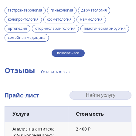
гастроэнтерология
гинекология
дерматология
колопроктология
косметология
маммология
ортопедия
оториноларингология
пластическая хирургия
семейная медицина
показать все
Отзывы
Оставить отзыв
Прайс-лист
Услуга
Стоимость
Анализ на антитела
2 400 ₽
IgG к коронавирусу