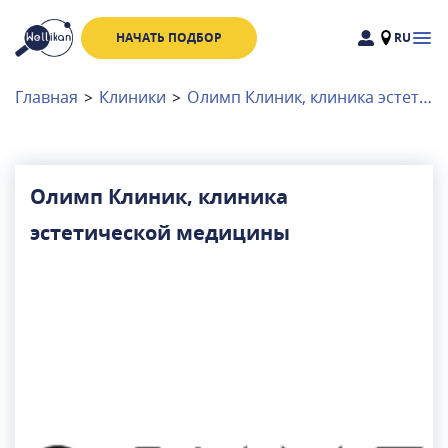
НАЧАТЬ ПОДБОР
RU
Доктора
Клиники
Главная
>
Клиники
>
Олимп Клиник, клиника эстетической медицины
Акции
Новости
Олимп Клиник, клиника
эстетической медицины
Москва
и
Московская область
Связаться с нами