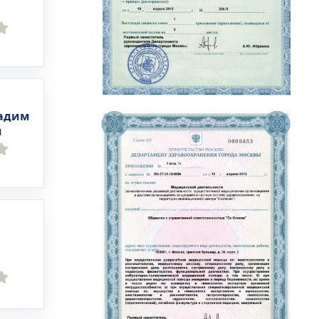
адим
ч