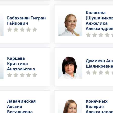
Колосова
Бабаханян Тигран
(Шушаников
Гайкович
Анжелика
Александро
Карцева
Думикян Ан
Кристина
Шаликоевн
Анатольевна
Лавачинская
Конечных
Аксана
Валерия
Витальевна
Александро