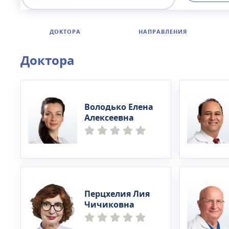
эндокринол
аллерголог
дерматове
ДОКТОРА
НАПРАВЛЕНИЯ
можно про
колоноскоп
Доктора
оборудова
вакцинаци
после тра
обслуживан
Володько Елена
больничны
Алексеевна
Перцхелия Лия
Чичиковна