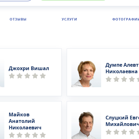
оги, флебологи, маммологи, кардиологи, онкологи,
и, стоматологи, сексологи, психотерапевты, проктологи
нерологи и косметологи.В ОН КЛИНИК на Цветном буль
ОТЗЫВЫ
УСЛУГИ
ФОТОГРАФИ
йти лабораторные и инструментальные обследования: 
ию, УЗИ, ЭКГ, ЭхоКГ и др. Диагностическое отделение
но современной аппаратурой.Среди услуг медцентра —
я, физиотерапия, массаж, реабилитационные программ
вм и тяжелых повреждений. Доступны программы годово
ия (в т. ч. ведение беременности), оформление справок
Думпе Алев
х листов.
Джохри Вишал
Николаевна
Майков
Слуцкий Ев
Анатолий
Михайлови
Николаевич