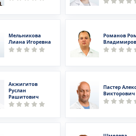
Мельникова
Романов Ро
Лиана Игоревна
Владимиро
Акжигитов
Пастер Алек
Руслан
Викторович
Рашитович
Шмелева