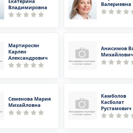
Екатерина
Валериевна
Владимировна
Мартиросян
Анисимов В
Карлен
Михайлови
Александрович
Камболов
Семенова Мария
Касболат
Михайловна
Рустамович