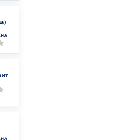
а)
вна
аит
а
вна