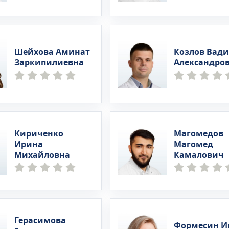
Шейхова Аминат
Козлов Вад
Заркипилиевна
Александро
Кириченко
Магомедов
Ирина
Магомед
Михайловна
Камалович
Герасимова
Формесин И