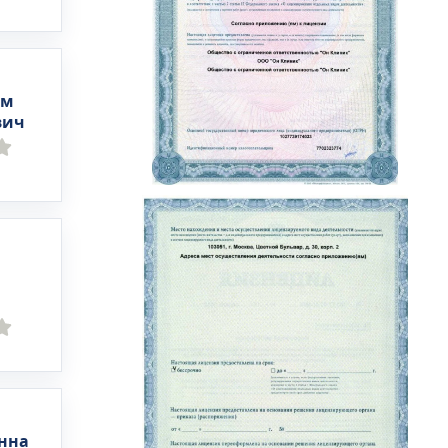
им
вич
нна