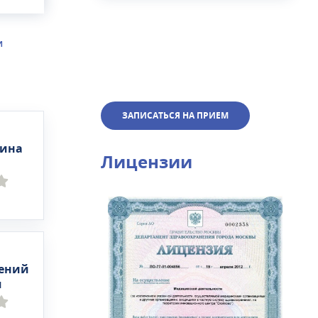
,
варе
И
ФГДС,
ы
ЗАПИСАТЬСЯ НА ПРИЕМ
го
 и
тина
Лицензии
гений
ч