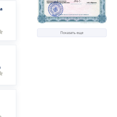
а
а
Показать еще
а