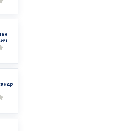
ман
вич
сандр