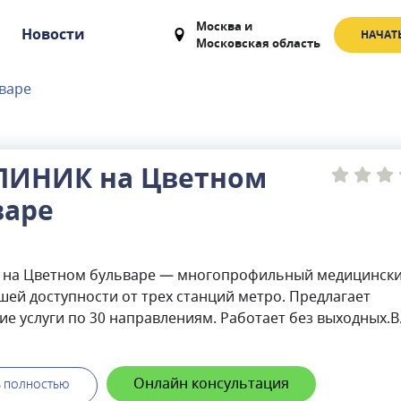
Москва
и
Новости
НАЧАТ
Московская область
варе
ЛИНИК на Цветном
варе
 на Цветном бульваре — многопрофильный медицинск
шей доступности от трех станций метро. Предлагает
е услуги по 30 направлениям. Работает без выходных.В
ринимают высококвалифицированные врачи, в том числ
и доктора медицинских наук: терапевты, офтальмологи,
 урологи, андрологи, отоларингологи, гинекологи,
Онлайн консультация
Ь ПОЛНОСТЬЮ