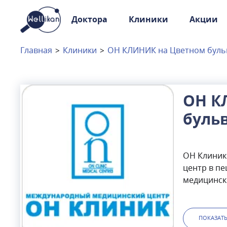
Доктора
Клиники
Акции
Доктора
Клиники
Главная
>
Клиники
>
ОН КЛИНИК на Цветном буль
Акции
Новости
ОН К
буль
Москва
и
Московская область
Связаться с нами
ОН Клиник
центр в пе
медицински
клинике п
кандидаты 
неврологи,
ПОКАЗАТ