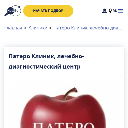
НАЧАТЬ ПОДБОР
RU
Доктора
Клиники
Главная
>
Клиники
>
Патеро Клиник, лечебно-диагностический центр
Акции
Новости
Патеро Клиник, лечебно-
диагностический центр
Москва
и
Московская область
Связаться с нами