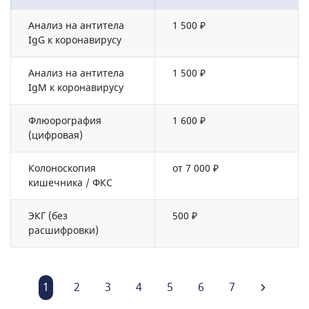
Анализ на антитела
1 500 ₽
IgG к коронавирусу
Анализ на антитела
1 500 ₽
IgM к коронавирусу
Флюорография
1 600 ₽
(цифровая)
Колоноскопия
от 7 000 ₽
кишечника / ФКС
ЭКГ (без
500 ₽
расшифровки)
1
2
3
4
5
6
7