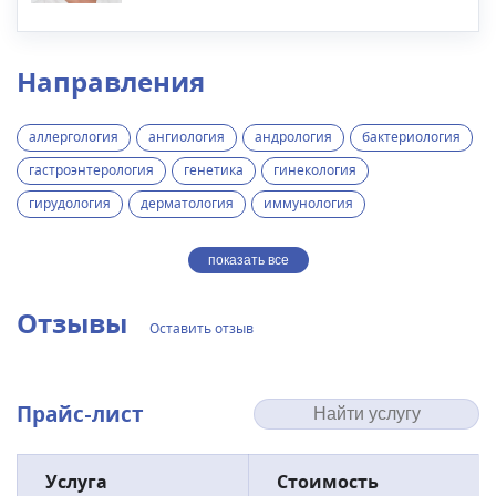
Направления
аллергология
ангиология
андрология
бактериология
гастроэнтерология
генетика
гинекология
гирудология
дерматология
иммунология
показать все
Отзывы
Оставить отзыв
Прайс-лист
Услуга
Стоимость