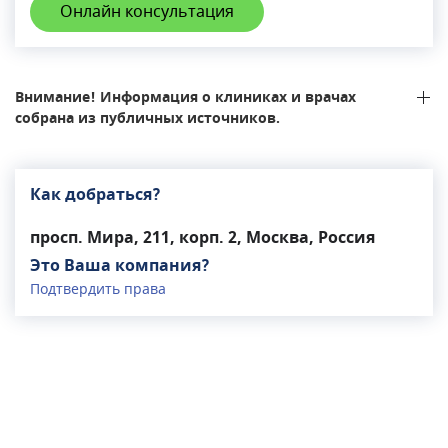
Онлайн консультация
лучевой диагностики, отделение
функциональной диагностики,
физиотерапевтическое отделение, собственная
клиническая лаборатория, отделение
Внимание! Информация о клиниках и врачах
видеоэндоскопии и консультативное
собрана из публичных источников.
отделение.Особое место в Патеро Клиник
занимает отделение диагностики, оснащенное
двумя аппаратами МРТ и аппаратом КТ.
Как добраться?
Проводятся рентгенологическое,
ультразвуковое обследование,
просп. Мира, 211, корп. 2, Москва, Россия
денситометрия. Врачи Патеро Клиник -
Это Ваша компания?
специалисты с опытом работы в российских и
Подтвердить права
зарубежных клиниках.В центре разработаны
программы профилактического обследования.