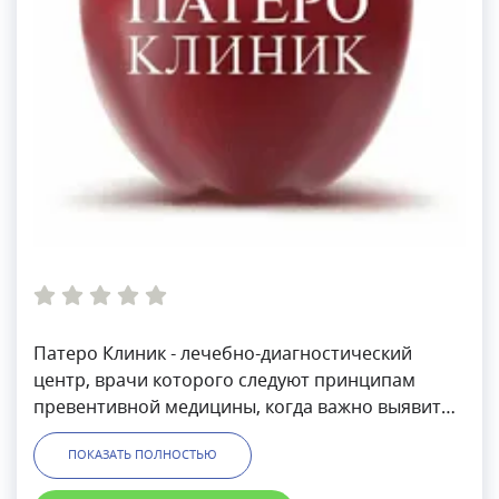
Патеро Клиник - лечебно-диагностический
центр, врачи которого следуют принципам
превентивной медицины, когда важно выявить
заболевание на ранней стадии и предотвратить
ПОКАЗАТЬ ПОЛНОСТЬЮ
его развитие.Структуру Патеро Клиник
составляет центр женского здоровья, центр