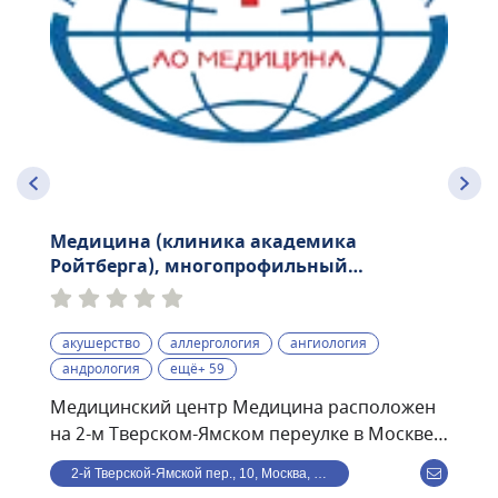
Медицина (клиника академика
Ройтберга), многопрофильный
медицинский центр
акушерство
аллергология
ангиология
андрология
ещё+ 59
Медицинский центр Медицина расположен
на 2-м Тверском-Ямском переулке в Москве.
Раньше носил название имени академика
2-й Тверской-Ямской пер., 10, Москва, Россия
Ройтберга. Находится в шаговой