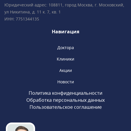
международные сертификаты Fetal Medicine
Юридический адрес: 108811, город Москва, г. Московский,
Foundation (Фонд медицины плода) • Всего в
ул Никитина, д. 11 к. 7, кв. 1
2 минутах ходьбы от метро «Чистые пруды»,
ИНН: 7751344135
«Сретенский бульвар», «Тургеневская».
Навигация
Доктора
Клиники
Акции
Новости
Политика конфиденциальности
Обработка персональных данных
Пользовательское соглашение