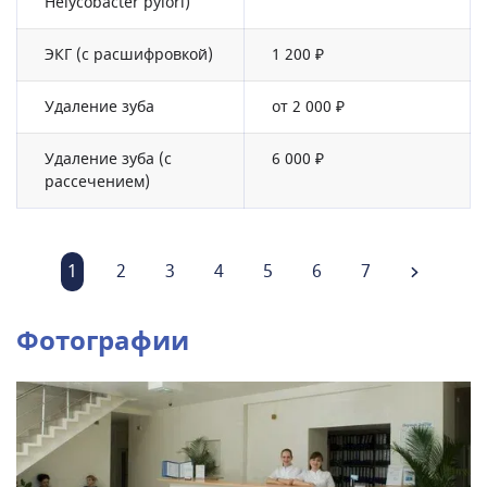
Helycobacter pylori)
ЭКГ (с расшифровкой)
1 200 ₽
Удаление зуба
от 2 000 ₽
Удаление зуба (с
6 000 ₽
рассечением)
1
2
3
4
5
6
7
Фотографии