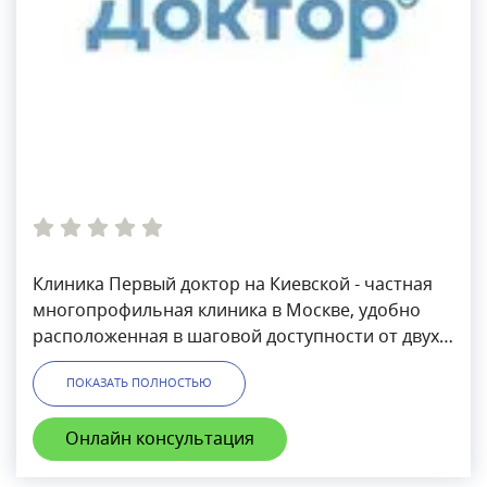
Клиника Первый доктор на Киевской - частная
многопрофильная клиника в Москве, удобно
расположенная в шаговой доступности от двух
станций метро: Кутузовской и Студенческой.
ПОКАЗАТЬ ПОЛНОСТЬЮ
Также рядом с клиникой есть всегда свободная
парковка.
Онлайн консультация