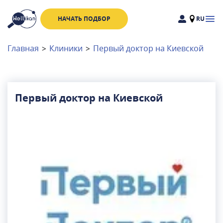
НАЧАТЬ ПОДБОР
RU
Доктора
Клиники
Главная
>
Клиники
>
Первый доктор на Киевской
Акции
Новости
Первый доктор на Киевской
Москва
и
Московская область
Связаться с нами