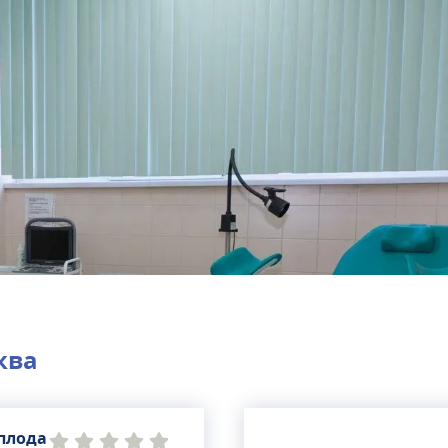
ква
плода