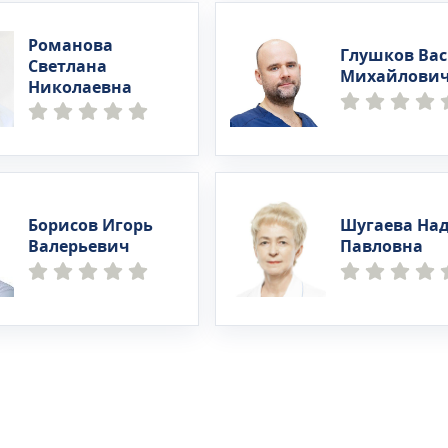
Романова
Глушков Ва
Светлана
Михайлови
Николаевна
Борисов Игорь
Шугаева На
Валерьевич
Павловна