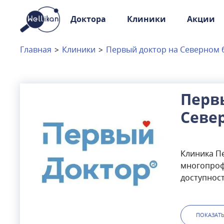
Доктора
Клиники
Акции
Доктора
Клиники
Главная
>
Клиники
>
Первый доктор на Северном 
Акции
Новости
Перв
Севе
Москва
и
Московская область
Связаться с нами
Клиника Пе
многопроф
доступност
всегда сво
основе, а 
оказывает
ПОКАЗАТ