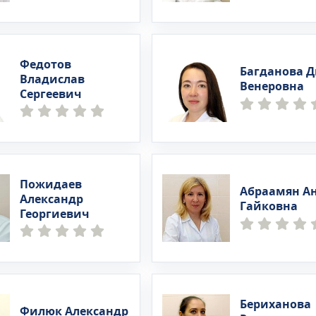
Федотов
Багданова Д
Владислав
Венеровна
Сергеевич
Пожидаев
Абраамян А
Александр
Гайковна
Георгиевич
Бериханова
Филюк Александр