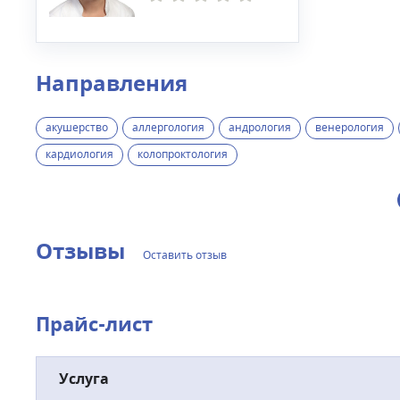
Направления
акушерство
аллергология
андрология
венерология
кардиология
колопроктология
Отзывы
Оставить отзыв
Прайс-лист
Услуга