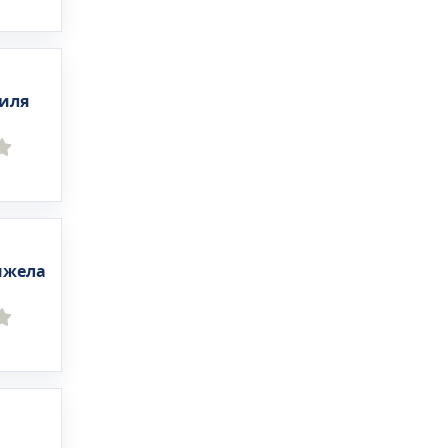
иля
нжела