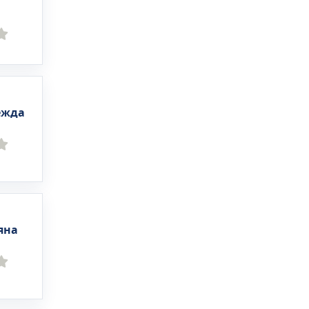
ежда
яна