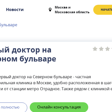
Москва
и
Новости
НАЧАТ
Московская область
бульваре
ый доктор на
рном бульваре
рвый доктор на Северном бульваре - частная
ильная клиника в Москве, удобно расположенная в ша
и от станции метро Отрадное. Также рядом с клиникой 
бодная парковка. Клиника оказывает услуги на платной
также по полису ДМС. Медицинский центр на Киевской
 широкий спектр медицинских услуг по всем популярны
Онлайн консультация
Ь ПОЛНОСТЬЮ