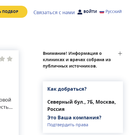
Русский
Связаться с нами
Ь ПОДБОР
ВОЙТИ
Внимание! Информация о
клиниках и врачах собрана из
публичных источников.
Как добраться?
говой
Северный бул., 7Б, Москва,
есть
Россия
Это Ваша компания?
Подтвердить права
м