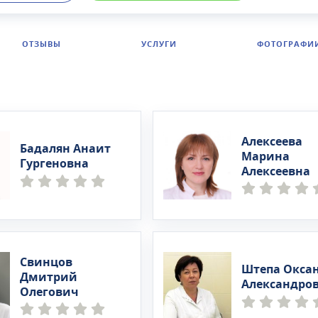
ям: гинекология, кардиология, дерматология,
ингология, урология, проктология и т.д. Также Вы може
жного специалиста на дом.
ОТЗЫВЫ
УСЛУГИ
ФОТОГРАФИ
Алексеева
Бадалян Анаит
Марина
Гургеновна
Алексеевна
Свинцов
Штепа Окса
Дмитрий
Александро
Олегович