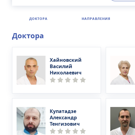
направлени
оторинолар
вызвать ну
ДОКТОРА
НАПРАВЛЕНИЯ
Доктора
Хайновский
Василий
Николаевич
Купатадзе
Александр
Тенгизович