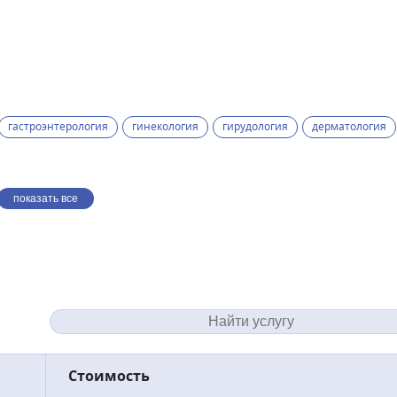
гастроэнтерология
гинекология
гирудология
дерматология
показать все
Стоимость