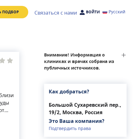
Русский
Связаться с нами
Ь ПОДБОР
ВОЙТИ
Внимание! Информация о
клиниках и врачах собрана из
публичных источников.
Как добраться?
близи
руды
Большой Сухаревский пер.,
ют
19/2, Москва, Россия
ии,
Это Ваша компания?
ожно
Подтвердить права