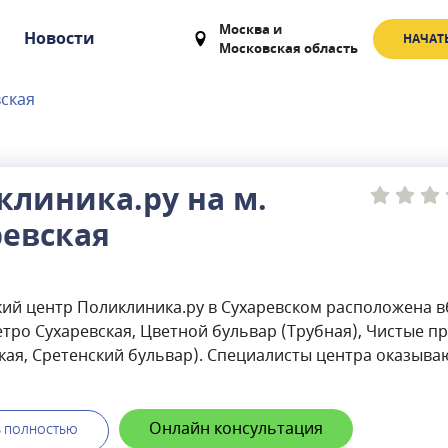
Москва
и
Новости
НАЧАТ
Московская область
вская
клиника.ру на м.
ревская
ий центр Поликлиника.ру в Сухаревском расположена в
тро Сухаревская, Цветной бульвар (Трубная), Чистые п
кая, Сретенский бульвар). Специалисты центра оказыва
ектр услуг по терапии, хирургии, гинекологии, онколог
огии, кардиологии и другим направлениям. В центре м
С, МРТ, рентген, колоноскопию и другие виды
Онлайн консультация
Ь ПОЛНОСТЬЮ