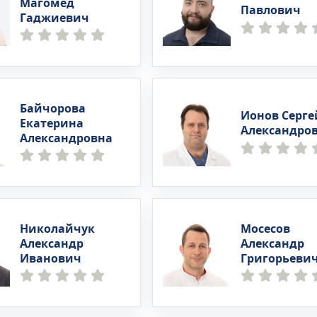
Магомед
Павлович
Гаджиевич
Байчорова
Ионов Серге
Екатерина
Александро
Александровна
Николайчук
Мосесов
Александр
Александр
Иванович
Григорьеви