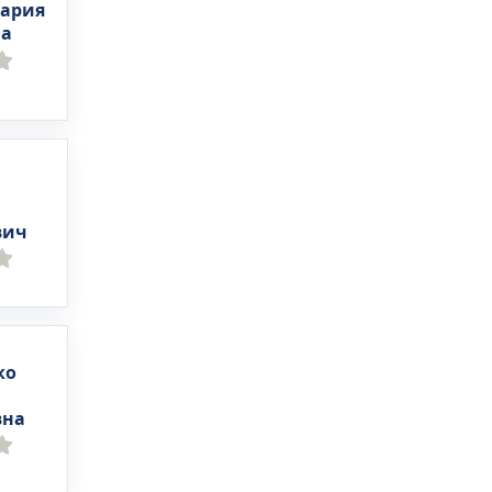
Мария
на
вич
ко
вна