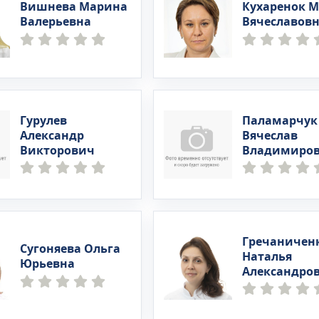
Вишнева Марина
Кухаренок 
Валерьевна
Вячеславов
Гурулев
Паламарчук
Александр
Вячеслав
Викторович
Владимиро
Гречаничен
Сугоняева Ольга
Наталья
Юрьевна
Александро