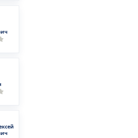
вич
ч
ексей
вич