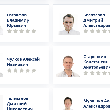
Евграфов
Белозеров
Владимир
Дмитрий
Юрьевич
Александро
Старочкин
Чулков Алексей
Константин
Иванович
Анатольеви
Телепанов
Мурашко Ал
Дмитрий
Александро
Николаевич