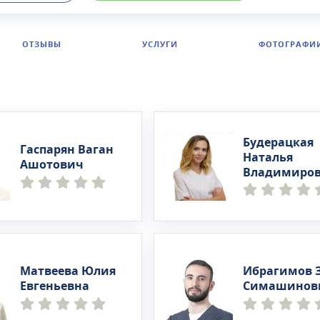
тальной и лабораторной диагностики. Врачи центра
на дом.
ОТЗЫВЫ
УСЛУГИ
ФОТОГРАФИ
Будерацкая
Гаспарян Ваган
Наталья
Ашотович
Владимиро
Матвеева Юлия
Ибрагимов 
Евгеньевна
Симашинов