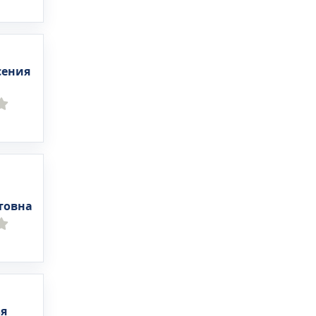
сения
товна
я