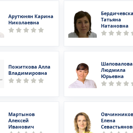
Бердичевск
Арутюнян Карина
Татьяна
Николаевна
Натановна
Шаповалова
Пожиткова Алла
Людмила
Владимировна
Юрьевна
Мартынов
Овчиннико
Алексей
Елена
Иванович
Севастьянов