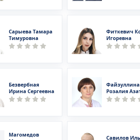
Сарыева Тамара
Фиткевич К
Тимуровна
Игоревна
Безвербная
Файзуллина
Ирина Сергеевна
Розалия Аза
Магомедов
Савилов Иль