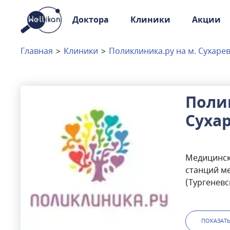
Доктора
Клиники
Акции
Доктора
Клиники
Главная
>
Клиники
>
Поликлиника.ру на м. Сухаре
Акции
Новости
Поли
Суха
Москва
и
Московская область
Связаться с нами
Медицинск
станций ме
(Тургеневс
широкий сп
офтальмол
пройти ФГД
ПОКАЗАТ