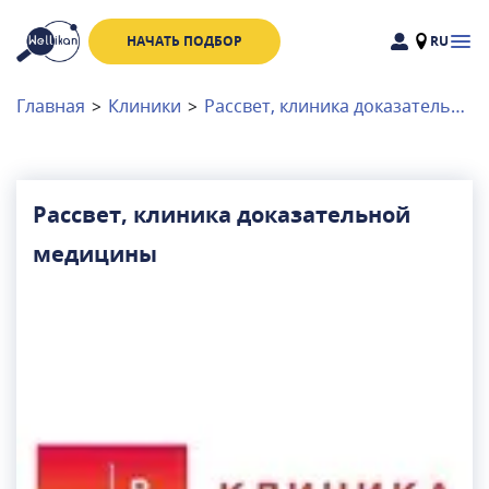
НАЧАТЬ ПОДБОР
RU
Доктора
Клиники
Главная
>
Клиники
>
Рассвет, клиника доказательной медицины
Акции
Новости
Рассвет, клиника доказательной
медицины
Москва
и
Московская область
Связаться с нами