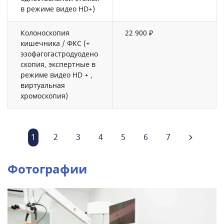
в режиме видео НD+)
Колоноскопия
22 900 ₽
кишечника / ФКС (+
эзофагогастродуодено
скопия, экспертные в
режиме видео НD + ,
виртуальная
хромоскопия)
1
2
3
4
5
6
7
Фотографии