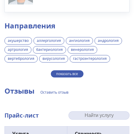
Направления
акушерство
аллергология
ангиология
андрология
артрология
бактериология
венерология
вертебрология
вирусология
гастроэнтерология
показать все
Отзывы
Оставить отзыв
Прайс-лист