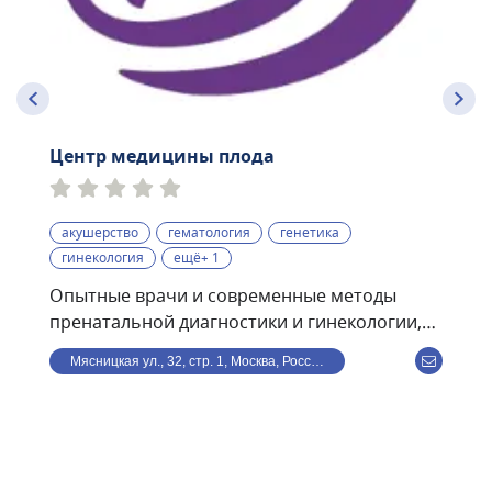
Центр медицины плода
акушерство
гематология
генетика
гинекология
ещё+ 1
Опытные врачи и современные методы
пренатальной диагностики и гинекологии,
проводимые по международным
Мясницкая ул., 32, стр. 1, Москва, Россия
стандартам:• экспертные УЗИ скрининги I, II,
III триместров с использованием
программы Astraia• ранний пренатальный
скрининг (УЗИ + биохимический анализ
крови) — результат всего за 1 час• 3D- и 4D-