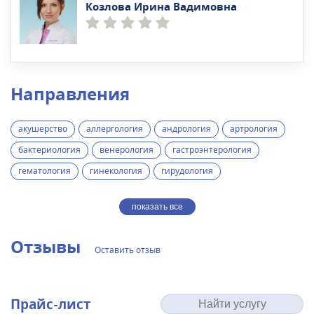
Козлова Ирина Вадимовна
Направления
акушерство
аллергология
андрология
артрология
бактериология
венерология
гастроэнтерология
гематология
гинекология
гирудология
показать все
Отзывы
Оставить отзыв
Прайс-лист