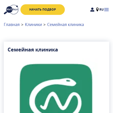
НАЧАТЬ ПОДБОР
RU
Доктора
Клиники
Главная
>
Клиники
>
Семейная клиника
Акции
Новости
Семейная клиника
Москва
и
Московская область
Связаться с нами