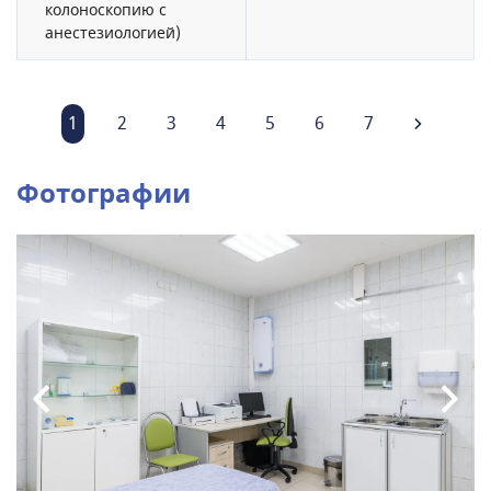
колоноскопию с
анестезиологией)
1
2
3
4
5
6
7
Фотографии