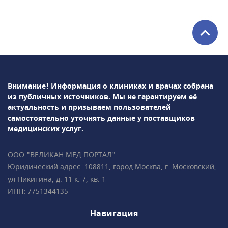
УЗИ-
исследования• Доплерометрия• Нейросонография
плода• НИПТ (генетический пренатальный
ДНК-тест)• раннее выявление врождённых
пороков развития у плода• Ведение
беременности (гинеколог, УЗ-диагностика,
анализы), в том числе
Внимание! Информация о клиниках и врачах собрана
многоплодной• Гинекология,
из публичных источников.
Мы не гарантируем её
гинекологическая
актуальность и призываем пользователей
эндокринология• Репродуктология• Лабораторная
самостоятельно уточнять данные у поставщиков
диагностикаПодробно всё объясним,
медицинских услуг.
ответим на все ваши вопросы!• Более 35 000
пациентов • Все врачи имеют
ООО "ВЕЛИКАН МЕД ПОРТАЛ"
международные сертификаты Fetal Medicine
Юридический адрес: 108811, город Москва, г. Московский,
Foundation (Фонд медицины плода) • Всего в
ул Никитина, д. 11 к. 7, кв. 1
2 минутах ходьбы от метро «Чистые пруды»,
ИНН: 7751344135
«Сретенский бульвар», «Тургеневская».
Навигация