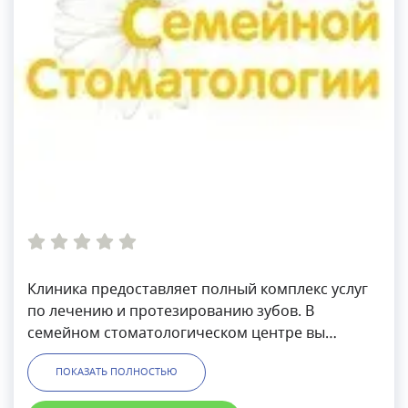
Клиника предоставляет полный комплекс услуг
по лечению и протезированию зубов. В
семейном стоматологическом центре вы
можете как сделать отбеливание зубов, так и
ПОКАЗАТЬ ПОЛНОСТЬЮ
получить качественный имплант. В клинике
установлено по-настоящему хорошее