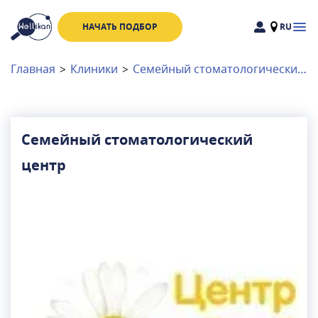
НАЧАТЬ ПОДБОР
RU
Доктора
Клиники
Главная
>
Клиники
>
Семейный стоматологический центр
Акции
Новости
Семейный стоматологический
центр
Москва
и
Московская область
Связаться с нами