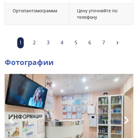
Ортопантомограмма
Цену уточняйте по
телефону
1
2
3
4
5
6
7
Фотографии