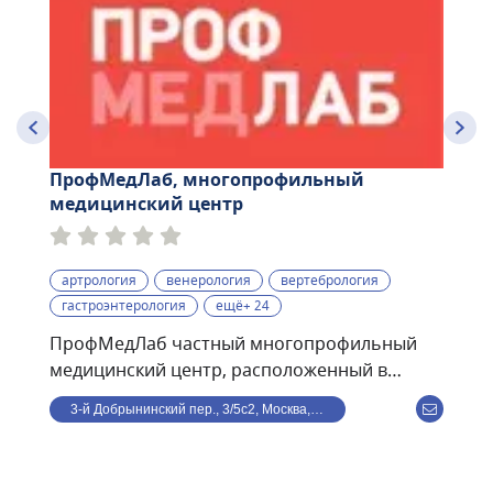
ПрофМедЛаб, многопрофильный
медицинский центр
артрология
венерология
вертебрология
гастроэнтерология
ещё+ 24
ПрофМедЛаб частный многопрофильный
медицинский центр, расположенный в
центре Москвы, в 8 минутах ходьбы от ст. м.
3-й Добрынинский пер., 3/5с2, Москва, Россия
Улица 1905 года. В клинике ведут прием по
направлениям: терапия, кардиология,
гастроэнтерология, травматология,