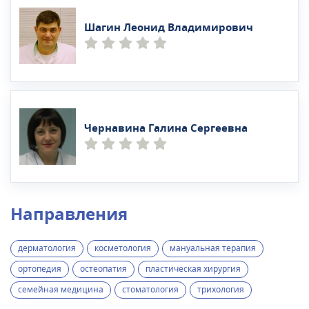
Шагин Леонид Владимирович
Чернавина Галина Сергеевна
Направления
дерматология
косметология
мануальная терапия
ортопедия
остеопатия
пластическая хирургия
семейная медицина
стоматология
трихология