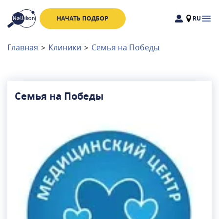
НАЧАТЬ ПОДБОР
RU
Доктора
Клиники
Главная
>
Клиники
>
Семья на Победы
Акции
Новости
Семья на Победы
Москва
и
Московская область
Связаться с нами