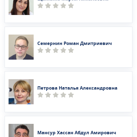
Семернин Роман Дмитриевич
Петрова Наталья Александровна
Мансур Хассан Абдул Амирович