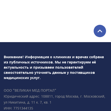
программы Astraia• ранний пренатальный
скрининг (УЗИ + биохимический анализ
крови) — результат всего за 1 час• 3D- и 4D-
УЗИ-
исследования• Доплерометрия• Нейросонография
плода• НИПТ (генетический пренатальный
ДНК-тест)• раннее выявление врождённых
пороков развития у плода• Ведение
беременности (гинеколог, УЗ-диагностика,
анализы), в том числе
Внимание! Информация о клиниках и врачах собрана
многоплодной• Гинекология,
из публичных источников.
Мы не гарантируем её
гинекологическая
актуальность и призываем пользователей
эндокринология• Репродуктология• Лабораторная
самостоятельно уточнять данные у поставщиков
диагностикаПодробно всё объясним,
медицинских услуг.
ответим на все ваши вопросы!• Более 35 000
пациентов • Все врачи имеют
ООО "ВЕЛИКАН МЕД ПОРТАЛ"
международные сертификаты Fetal Medicine
Юридический адрес: 108811, город Москва, г. Московский,
Foundation (Фонд медицины плода) • Всего в
ул Никитина, д. 11 к. 7, кв. 1
2 минутах ходьбы от метро «Чистые пруды»,
ИНН: 7751344135