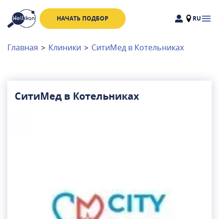
НАЧАТЬ ПОДБОР
RU
Доктора
Клиники
Главная
>
Клиники
>
СитиМед в Котельниках
Акции
Новости
СитиМед в Котельниках
Москва
и
Московская область
Связаться с нами