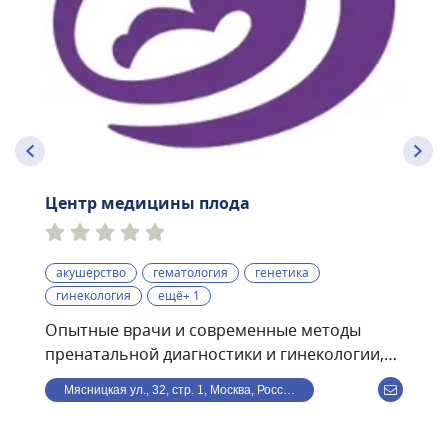
Центр медицины плода
акушерство
гематология
генетика
гинекология
ещё+ 1
Опытные врачи и современные методы
пренатальной диагностики и гинекологии,
проводимые по международным
Мясницкая ул., 32, стр. 1, Москва, Россия
стандартам:• экспертные УЗИ скрининги I, II,
III триместров с использованием