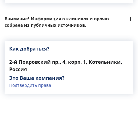
ношение оружия и мн. др. Прием ведут
высококвалифицированные специалисты, среди
которых врачи второй и высшей категории со
Внимание! Информация о клиниках и врачах
стажем работы более 10 лет. Среди
собрана из публичных источников.
используемых в клинике методов диагностики:
УЗ-исследования (в том числе скрининг при
беременности), ЭКГ, Холтеровское
Как добраться?
мониторирование.
2-й Покровский пр., 4, корп. 1, Котельники,
Россия
Это Ваша компания?
Подтвердить права