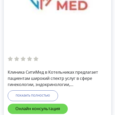
Клиника СитиМед в Котельниках предлагает
пациентам широкий спектр услуг в сфере
гинекологии, эндокринологии,
оториноларингологии и др. В медицинском
ПОКАЗАТЬ ПОЛНОСТЬЮ
центре можно пройти медицинские комиссии,
оформить санитарные книжки, а также справки
Онлайн консультация
для работы, ГИБДД, учебы, бассейна, на