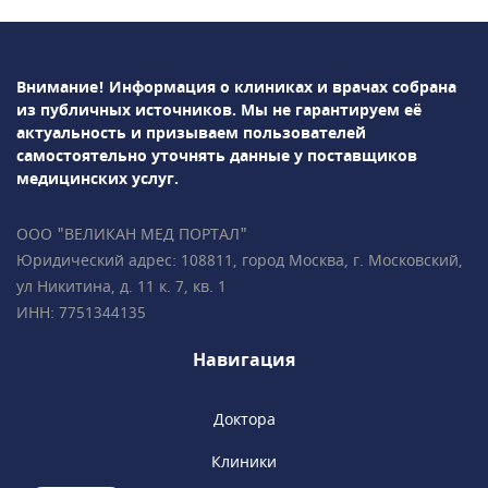
ответим на все ваши вопросы!• Более 35 000
пациентов • Все врачи имеют
международные сертификаты Fetal Medicine
Foundation (Фонд медицины плода) • Всего в
Внимание! Информация о клиниках и врачах собрана
из публичных источников.
Мы не гарантируем её
2 минутах ходьбы от метро «Чистые пруды»,
актуальность и призываем пользователей
«Сретенский бульвар», «Тургеневская».
самостоятельно уточнять данные у поставщиков
медицинских услуг.
ООО "ВЕЛИКАН МЕД ПОРТАЛ"
Юридический адрес: 108811, город Москва, г. Московский,
ул Никитина, д. 11 к. 7, кв. 1
ИНН: 7751344135
Навигация
Доктора
Клиники