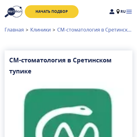
НАЧАТЬ ПОДБОР
RU
Доктора
Клиники
Главная
>
Клиники
>
СМ-стоматология в Сретинском тупике
Акции
Новости
СМ-стоматология в Сретинском
тупике
Москва
и
Московская область
Связаться с нами