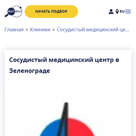
НАЧАТЬ ПОДБОР
RU
Доктора
Клиники
Главная
>
Клиники
>
Сосудистый медицинский центр в Зеленограде
Акции
Новости
Сосудистый медицинский центр в
Зеленограде
Москва
и
Московская область
Связаться с нами