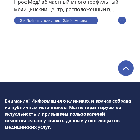
ПрофМедЛаб частный многопрофильный
медицинский центр, расположенный в
центре Москвы, в 8 минутах ходьбы от ст. м.
3-й Добрынинский пер., 3/5с2, Москва, Россия
Улица 1905 года. В клинике ведут прием по
направлениям: терапия, кардиология,
гастроэнтерология, травматология,
дерматология, офтальмология, гинекология,
маммология, проктология, психиатрия,
урология, хирургия, неврология,
косметология, стоматология,
эндокринология и др. Среди используемых в
клинике методов диагностики: УЗИ, рентген,
лабораторная диагностика и т.д.В
ПрофМедЛаб можно пройти профосмотр и
Внимание! Информация о клиниках и врачах собрана
оформить медицинскую книжку.
из публичных источников.
Мы не гарантируем её
актуальность и призываем пользователей
самостоятельно уточнять данные у поставщиков
медицинских услуг.