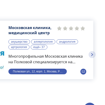
Московская клиника,
медицинский центр
акушерство
аллергология
андрология
артрология
ещё+ 37
Многопрофильная Московская клиника
на Полковой специализируется на
диагностике (МРТ, УЗИ, рентген,
Полковая ул., 12, корп. 1, Москва, Россия
функциональная диагностика,
гастроскопия и др.), амбулаторных
приемах, на курсовом лечении,
восстановительных процедурах. В
клинике пациенты могут сдать все
необходимые лабораторные анализы,