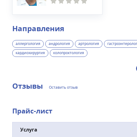
Направления
аллергология
андрология
артрология
гастроэнтероло
кардиохирургия
колопроктология
Отзывы
Оставить отзыв
Прайс-лист
Услуга