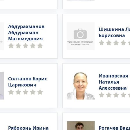
Абдурахманов
Шишкина Л
Абдурахман
Борисовна
Магомедович
Ивановская
Солтанов Борис
Наталья
Царикович
Алексеевна
Рябоконь Ирина
Рогачев Ва