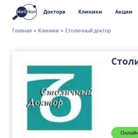
Доктора
Клиники
Акции
Доктора
Клиники
Главная
>
Клиники
>
Столичный доктор
Акции
Новости
Стол
Москва
и
Московская область
Связаться с нами
Онлайн