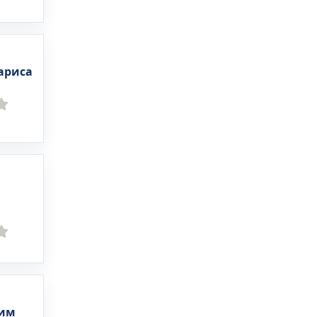
ариса
дим