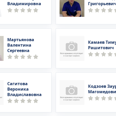
Владимировна
Григорьеви
Мартьянова
Камаев Тим
Валентина
Рашитович
Сергеевна
Сагитова
Кодзоев Зау
Вероника
Магомедов
Владиславовна