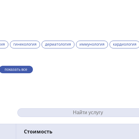
гия
гинекология
дерматология
иммунология
кардиология
показать все
Стоимость