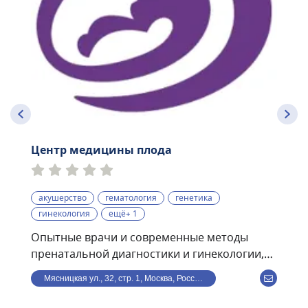
Центр медицины плода
акушерство
гематология
генетика
гинекология
ещё+ 1
Опытные врачи и современные методы
пренатальной диагностики и гинекологии,
проводимые по международным
Мясницкая ул., 32, стр. 1, Москва, Россия
стандартам:• экспертные УЗИ скрининги I, II,
III триместров с использованием