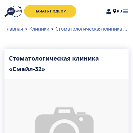
НАЧАТЬ ПОДБОР
RU
Доктора
Клиники
Главная
>
Клиники
>
Стоматологическая клиника «Смайл-32»
Акции
Новости
Стоматологическая клиника
«Смайл-32»
Москва
и
Московская область
Связаться с нами