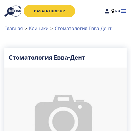
НАЧАТЬ ПОДБОР
RU
Доктора
Клиники
Главная
>
Клиники
>
Стоматология Евва-Дент
Акции
Новости
Стоматология Евва-Дент
Москва
и
Московская область
Связаться с нами