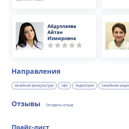
Абдуллаева
Айтан
Измировна
Направления
лечебная физкультура
лфк
педиатрия
семейная меди
Отзывы
Оставить отзыв
Прайс-лист