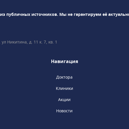
емых в клинике
и: УЗИ, рентген,
 из публичных источников.
Мы не гарантируем её актуальн
остика и т.д.В
 пройти профосмотр
нскую книжку.
л Никитина, д. 11 к. 7, кв. 1
Навигация
Доктора
Клиники
Акции
Новости