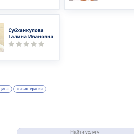
Субханкулова
Галина Ивановна
цина
физиотерапия