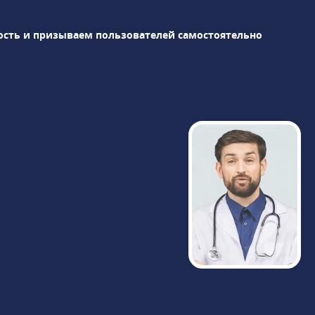
оснащения клиники: магнитно-
резонансный томограф Siemens
ость и призываем пользователей самостоятельно
Magnetom Skyra 3 Тл, компьютерные
томографы Siemens Definition 64 и
Revolution CT GE Healthcare,
высокоинтеллектуальная гамма-камера
BrightView Philips для проведения ОФЭКТ
и др. Результаты диагностики доступны
через час после исследования, пройти
МРТ можно круглосуточно в любой день
недели.«Медицина» сотрудничает с
РНИМУ им. Н.И. Пирогова, являясь
клинической базой кафедры терапии и
семейной медицины. Доступны
консультации у академиков, членов РАН,
профессоров и ведущих специалистов.