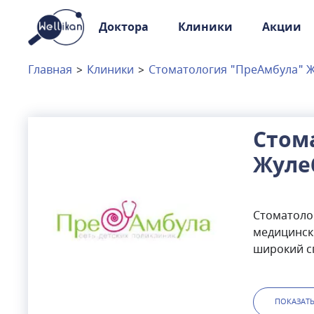
Доктора
Клиники
Акции
Доктора
Клиники
Главная
>
Клиники
>
Стоматология "ПреАмбула" 
Акции
Новости
Стом
Жуле
Москва
и
Московская область
Связаться с нами
Стоматоло
медицинск
широкий сп
кариеса и 
клинике п
квалифика
ПОКАЗАТ