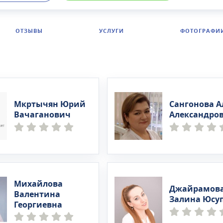
ОТЗЫВЫ
УСЛУГИ
ФОТОГРАФИ
Мкртычян Юрий
Сангонова А
Вачаганович
Александро
Михайлова
Джайрамов
Валентина
Залина Юсу
Георгиевна