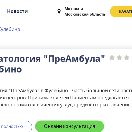
Москва
и
Новости
НАЧАТ
Московская область
Жулебино
атология "ПреАмбула"
бино
гия "ПреАмбула" в Жулебино - часть большой сети част
их центров. Принимает детей.Пациентам предлагается
ектр стоматологических услуг, среди которых: лечение
удаление зубов, отбеливание зубов и протезирование. В
ринимают более 10 специалистов, регулярно повышающ
цию.
Онлайн консультация
Ь ПОЛНОСТЬЮ