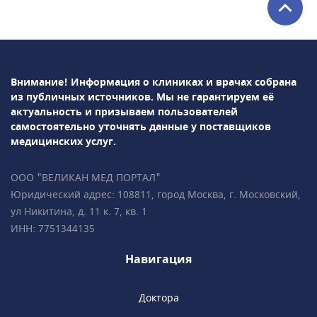
косметология, стоматология,
эндокринология и др. Среди используемых в
клинике методов диагностики: УЗИ, рентген,
лабораторная диагностика и т.д.В
ПрофМедЛаб можно пройти профосмотр и
Внимание! Информация о клиниках и врачах собрана
оформить медицинскую книжку.
из публичных источников.
Мы не гарантируем её
актуальность и призываем пользователей
самостоятельно уточнять данные у поставщиков
медицинских услуг.
ООО "ВЕЛИКАН МЕД ПОРТАЛ"
Юридический адрес: 108811, город Москва, г. Московский,
ул Никитина, д. 11 к. 7, кв. 1
ИНН: 7751344135
Навигация
Доктора