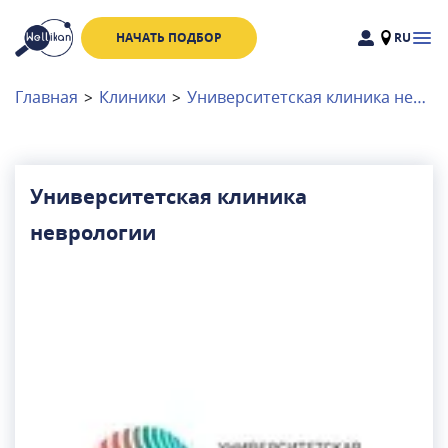
НАЧАТЬ ПОДБОР
RU
Доктора
Клиники
Главная
>
Клиники
>
Университетская клиника неврологии
Акции
Новости
Университетская клиника
неврологии
Москва
и
Московская область
Связаться с нами