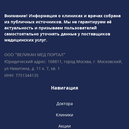
клинике методов диагностики: УЗИ, рентген,
лабораторная диагностика и т.д.В
Внимание! Информация о клиниках и врачах собрана
ПрофМедЛаб можно пройти профосмотр и
из публичных источников.
Мы не гарантируем её
оформить медицинскую книжку.
актуальность и призываем пользователей
самостоятельно уточнять данные у поставщиков
медицинских услуг.
ООО "ВЕЛИКАН МЕД ПОРТАЛ"
Юридический адрес: 108811, город Москва, г. Московский,
ул Никитина, д. 11 к. 7, кв. 1
ИНН: 7751344135
Навигация
Доктора
Клиники
Акции