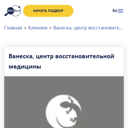
НАЧАТЬ ПОДБОР
RU
Доктора
Клиники
Главная
>
Клиники
>
Ванеска, центр восстановительной медицины
Акции
Новости
Ванеска, центр восстановительной
медицины
Москва
и
Московская область
Связаться с нами