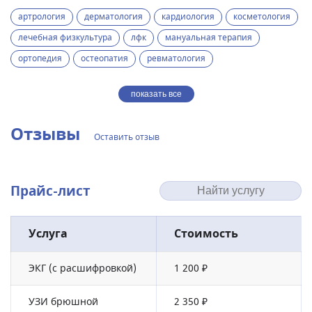
артрология
дерматология
кардиология
косметология
лечебная физкультура
лфк
мануальная терапия
ортопедия
остеопатия
ревматология
показать все
Отзывы
Оставить отзыв
Прайс-лист
Услуга
Стоимость
ЭКГ (с расшифровкой)
1 200 ₽
УЗИ брюшной
2 350 ₽