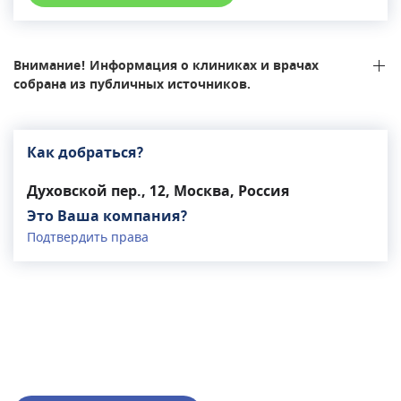
эндокринолог, врач спортивной медицины и
ЛФК, физиотерапевт, дерматолог, косметолог,
невролог, мануальный терапевт, остеопат,
Внимание! Информация о клиниках и врачах
кардиолог, ревматолог, травмматолог-ортопед.
собрана из публичных источников.
Врачи центра - опытные профессионалы, врачи
высокой квалификации.В клинике работает
функциональная диагностика, УЗИ-диагностика,
Как добраться?
кабинет физиотерапии.
Духовской пер., 12, Москва, Россия
Это Ваша компания?
Подтвердить права