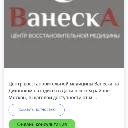
Центр восстановительной медицины Ванеска на
Духовском находится в Даниловском районе
Москвы, в шаговой доступности от м.
Тульская.Специализируется на реабилитации и
ПОКАЗАТЬ ПОЛНОСТЬЮ
восстановлении функций организма после
перенесенных заболеваний.В центре Ванеска
Онлайн консультация
ведут прием такие специалисты, как: