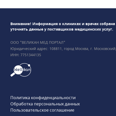
штате центра более
многочисленным н
оснащения клиники
резонансный томог
Внимание! Информация о клиниках и врачах собрана
Magnetom Skyra 3 
уточнять данные у поставщиков медицинских услуг.
томографы Siemens D
Revolution CT GE Hea
ООО "ВЕЛИКАН МЕД ПОРТАЛ"
высокоинтеллектуа
Юридический адрес: 108811, город Москва, г. Московский, у
BrightView Philips
ИНН: 7751344135
и др. Результаты д
через час после ис
МРТ можно круглос
недели.«Медицина»
РНИМУ им. Н.И. Пир
клинической базой
семейной медицины
Политика конфиденциальности
консультации у ака
Обработка персональных данных
профессоров и вед
Пользовательское соглашение