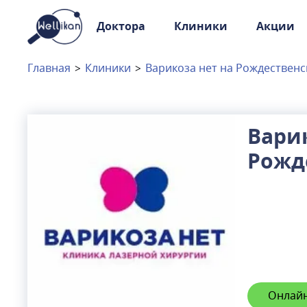
Доктора
Клиники
Акции
Доктора
Клиники
Главная
>
Клиники
>
Варикоза нет на Рождественс
Акции
Новости
Варик
Рожд
Москва
и
Московская область
Связаться с нами
Онлайн