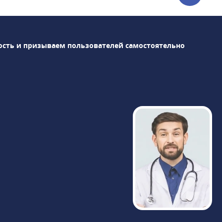
по следующим направлениям: урология,
ортопедия, анестезиология,
эндокринология, флебология,
проктология, хирургия, гинекология,
ость и призываем пользователей самостоятельно
офтальмология, стоматология. В центре
также действует и развивается такое
направление, как клиника лечения боли.