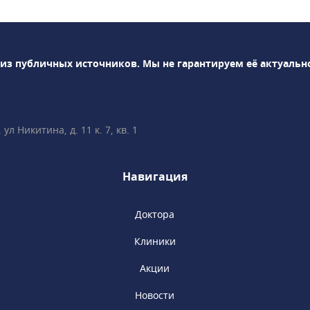
 350 специалистов по
аправлениям.Среди
: магнитно-
раф Siemens
 из публичных источников.
Мы не гарантируем её актуальн
Тл, компьютерные
efinition 64 и
lthcare,
льная гамма-камера
л Никитина, д. 11 к. 7, кв. 1
 для проведения ОФЭКТ
иагностики доступны
следования, пройти
Навигация
уточно в любой день
 сотрудничает с
Доктора
огова, являясь
 кафедры терапии и
Клиники
. Доступны
демиков, членов РАН,
Акции
ущих специалистов.
Новости