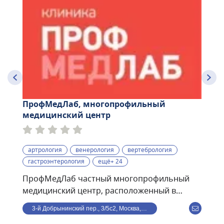
ПрофМедЛаб, многопрофильный
медицинский центр
артрология
венерология
вертебрология
гастроэнтерология
ещё+ 24
ПрофМедЛаб частный многопрофильный
медицинский центр, расположенный в
центре Москвы, в 8 минутах ходьбы от ст. м.
3-й Добрынинский пер., 3/5с2, Москва, Россия
Улица 1905 года. В клинике ведут прием по