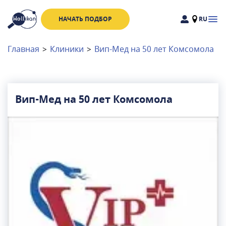
НАЧАТЬ ПОДБОР
RU
Доктора
Клиники
Главная
>
Клиники
>
Вип-Мед на 50 лет Комсомола
Акции
Новости
Вип-Мед на 50 лет Комсомола
Москва
и
Московская область
Связаться с нами