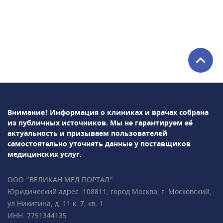
направлениям: терапия, кардиология,
гастроэнтерология, травматология,
дерматология, офтальмология, гинекология,
маммология, проктология, психиатрия,
урология, хирургия, неврология,
косметология, стоматология,
эндокринология и др. Среди используемых в
клинике методов диагностики: УЗИ, рентген,
лабораторная диагностика и т.д.В
ПрофМедЛаб можно пройти профосмотр и
Внимание! Информация о клиниках и врачах собрана
оформить медицинскую книжку.
из публичных источников.
Мы не гарантируем её
актуальность и призываем пользователей
самостоятельно уточнять данные у поставщиков
медицинских услуг.
ООО "ВЕЛИКАН МЕД ПОРТАЛ"
Юридический адрес: 108811, город Москва, г. Московский,
ул Никитина, д. 11 к. 7, кв. 1
ИНН: 7751344135