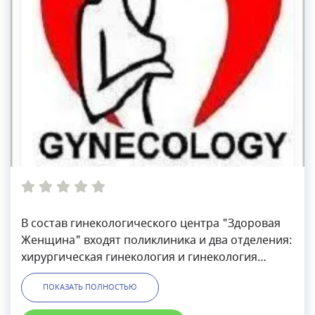
В состав гинекологического центра "Здоровая
Женщина" входят поликлиника и два отделения:
хирургическая гинекология и гинекология
репродуктивно- лазерных технологий.
ПОКАЗАТЬ ПОЛНОСТЬЮ
Специалисты клиники проводят высокоточную,
достоверную диагностику: УЗИ экспертного