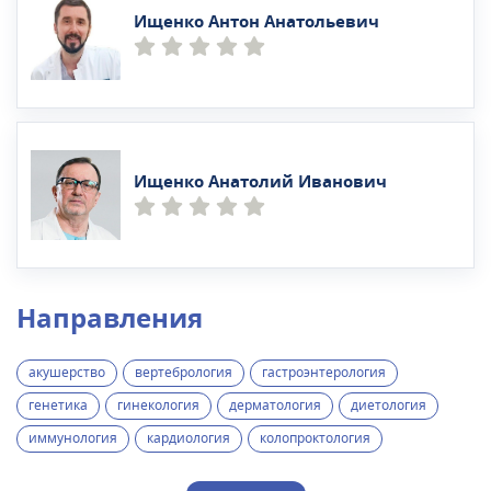
Ищенко Антон Анатольевич
Ищенко Анатолий Иванович
Направления
акушерство
вертебрология
гастроэнтерология
генетика
гинекология
дерматология
диетология
иммунология
кардиология
колопроктология