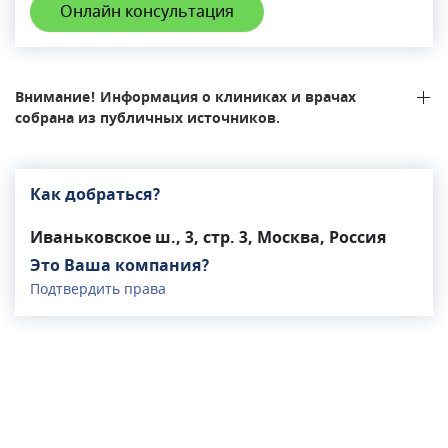
Онлайн консультация
класса, лабораторные исследования, скрининг;
выполняют операции любой сложности,
применяются малоинвазивные методы лечения
патологий. Сотрудники обладают глубокими
Внимание! Информация о клиниках и врачах
знаниями и многолетним практическим
собрана из публичных источников.
опытом, постоянно совершенствуются,
сотрудничают с зарубежными коллегами, ведут
научную работу.
Как добраться?
Иваньковское ш., 3, стр. 3, Москва, Россия
Это Ваша компания?
Подтвердить права