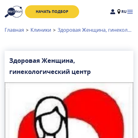
НАЧАТЬ ПОДБОР
RU
Доктора
Клиники
Главная
>
Клиники
>
Здоровая Женщина, гинекологический центр
Акции
Новости
Здоровая Женщина,
гинекологический центр
Москва
и
Московская область
Связаться с нами