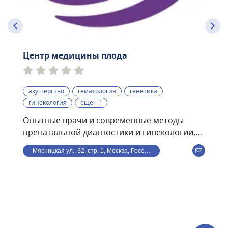
Центр медицины плода
акушерство
гематология
генетика
гинекология
ещё+ 1
Опытные врачи и современные методы
пренатальной диагностики и гинекологии,
проводимые по международным
Мясницкая ул., 32, стр. 1, Москва, Россия
стандартам:• экспертные УЗИ скрининги I, II,
III триместров с использованием
программы Astraia• ранний пренатальный
скрининг (УЗИ + биохимический анализ
крови) — результат всего за 1 час• 3D- и 4D-
УЗИ-