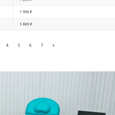
1 900 ₽
5 800 ₽
4
5
6
7