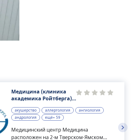
Медицина (клиника
академика Ройтберга),
многопрофильный
акушерство
аллергология
ангиология
медицинский центр
андрология
ещё+ 59
Медицинский центр Медицина
расположен на 2-м Тверском-Ямском