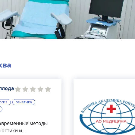
ква
плода
огия
генетика
овременные методы
ностики и