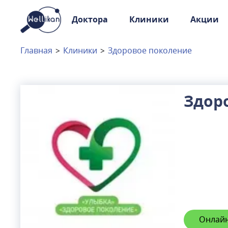
Доктора
Клиники
Акции
Доктора
Клиники
Главная
>
Клиники
>
Здоровое поколение
Акции
Новости
Здор
Москва
и
Московская область
Связаться с нами
Онлайн