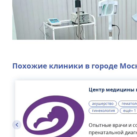
Похожие клиники в городе
Мос
Центр медицины 
акушерство
гематол
гинекология
ещё+ 1
Опытные врачи и с
пренатальной диаг