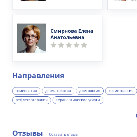
Смирнова Елена
Анатольевна
Направления
гомеопатия
дерматология
диетология
косметология
рефлексотерапия
терапевтические услуги
Отзывы
Оставить отзыв