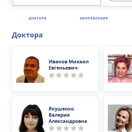
заболеван
инъекцион
коррекции
ДОКТОРА
НАПРАВЛЕНИЯ
кандидаты 
опытом ра
Доктора
Иванов Михаил
Евгеньевич
Якушенко
Валерия
Александровна