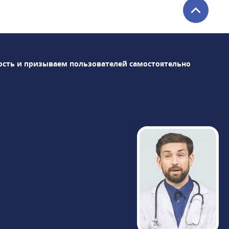
поликлинику, где оказывается помощь
по следующим направлениям: урология,
ортопедия, анестезиология,
эндокринология, флебология,
проктология, хирургия, гинекология,
ость и призываем пользователей самостоятельно
офтальмология, стоматология. В центре
также действует и развивается такое
направление, как клиника лечения боли.