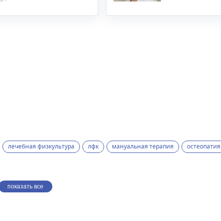
лечебная физкультура
лфк
мануальная терапия
остеопатия
показать все