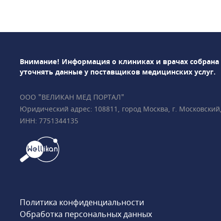
стоматология и онк
штате центра более
многочисленным н
оснащения клиники
резонансный томог
Внимание! Информация о клиниках и врачах собрана
Magnetom Skyra 3 
уточнять данные у поставщиков медицинских услуг.
томографы Siemens D
Revolution CT GE Hea
ООО "ВЕЛИКАН МЕД ПОРТАЛ"
высокоинтеллектуа
Юридический адрес: 108811, город Москва, г. Московский, у
BrightView Philips
ИНН: 7751344135
и др. Результаты д
через час после ис
МРТ можно круглос
недели.«Медицина»
РНИМУ им. Н.И. Пир
клинической базой
семейной медицины
Политика конфиденциальности
консультации у ака
Обработка персональных данных
профессоров и вед