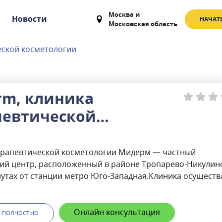
Москва
и
Новости
НАЧАТ
Московская область
еской косметологии
rm, клиника
певтической
етологии
ерапевтической косметологии Мидерм — частный
ий центр, расположенный в районе Тропарево-Никулино
нутах от станции метро Юго-Западная.Клиника осуществ
тивный и диагностический прием по направлениям:
ия, подология, трихология, а также косметология лица 
ываются услуги удаления новообразований, лечения
Онлайн консультация
Ь ПОЛНОСТЬЮ