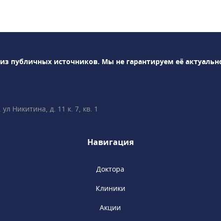
ологический центр.В
 350 специалистов по
аправлениям.Среди
: магнитно-
раф Siemens
 из публичных источников.
Мы не гарантируем её актуальн
Тл, компьютерные
efinition 64 и
lthcare,
льная гамма-камера
л Никитина, д. 11 к. 7, кв. 1
 для проведения ОФЭКТ
иагностики доступны
следования, пройти
Навигация
уточно в любой день
 сотрудничает с
Доктора
огова, являясь
 кафедры терапии и
Клиники
. Доступны
демиков, членов РАН,
Акции
ущих специалистов.