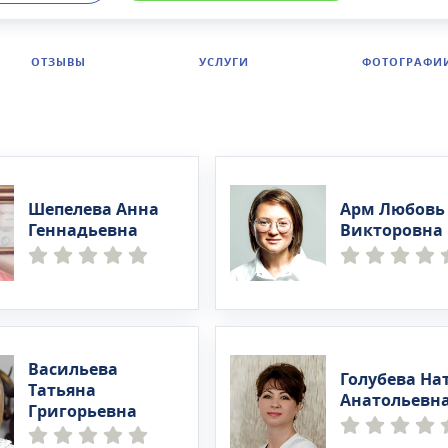
ий кожи, медицинского маникюра и педикюра, массажа,
ной и аппаратной косметологии, уходовых процедур,
 фигуры и пр.В центре работают опытные доктора —
ОТЗЫВЫ
УСЛУГИ
ФОТОГРАФИ
медицинских наук, узкие специалисты и диагносты с б
боты.
Шепелева Анна
Арм Любовь
Геннадьевна
Викторовна
Васильева
Голубева На
Татьяна
Анатольевн
Григорьевна